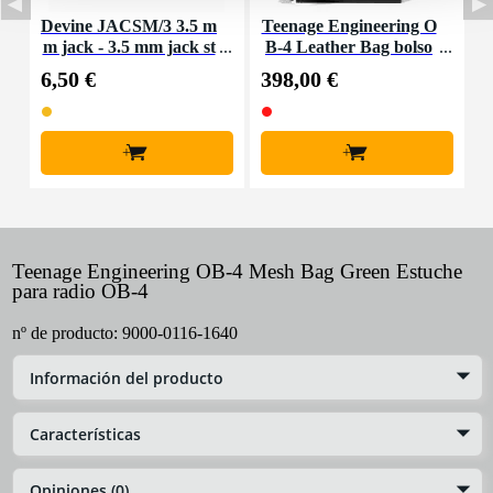
Devine JACSM/3 3.5 m
Teenage Engineering O
T
m jack - 3.5 mm jack st
B-4 Leather Bag bolso
ereo kabel 3m
y bandolera de cuero
6,50 €
398,00 €
1
+
+
Teenage Engineering OB-4 Mesh Bag Green Estuche
para radio OB-4
nº de producto:
9000-0116-1640
Información del producto
Características
Opiniones (0)