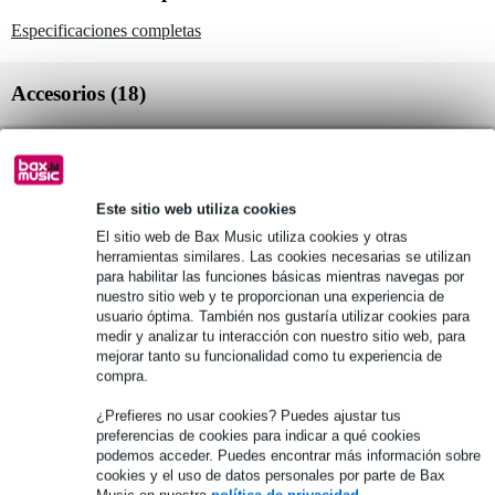
Especificaciones completas
Accesorios (18)
Este sitio web utiliza cookies
El sitio web de Bax Music utiliza cookies y otras
herramientas similares. Las cookies necesarias se utilizan
para habilitar las funciones básicas mientras navegas por
nuestro sitio web y te proporcionan una experiencia de
usuario óptima. También nos gustaría utilizar cookies para
Devine MIC100/10 cabl
Devine MIC100/5 cable
D
medir y analizar tu interacción con nuestro sitio web, para
mejorar tanto su funcionalidad como tu experiencia de
e de señal y de micrófo
de señal y de micrófono
e
compra.
no XLR - 10 metros
XLR - 5 metros
9,95 €
8,50 €
3
¿Prefieres no usar cookies? Puedes ajustar tus
Disponible
Disponible
preferencias de cookies para indicar a qué cookies
podemos acceder. Puedes encontrar más información sobre
+
+
cookies y el uso de datos personales por parte de Bax
Music en nuestra
política de privacidad