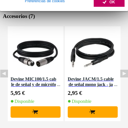
Preferencias de cookies
OK
Accesorios (7)
Devine MIC100/1.5 cab
Devine JACM/1.5 cable
P
le de señal y de micrófo
de señal mono jack - ja
n
no XLR - 1,5 metros
ck de 1,5 metros
5,95 €
2,95 €
6
Disponible
Disponible
+
+