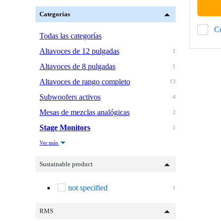
Categorías
C
Todas las categorías
Altavoces de 12 pulgadas
1
Altavoces de 8 pulgadas
1
Altavoces de rango completo
13
Subwoofers activos
4
Mesas de mezclas analógicas
2
Stage Monitors
1
Ver más
Sustainable product
not specified
1
RMS