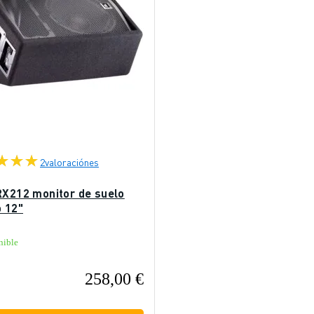
2
valoraciónes
RX212 monitor de suelo
o 12"
nible
258,00 €