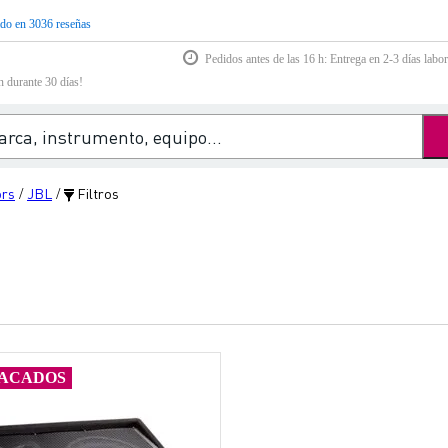
do en 3036 reseñas
Pedidos antes de las 16 h: Entrega en 2-3 días labor
n durante 30 días!
ors
JBL
Filtros
/
/
ACADOS