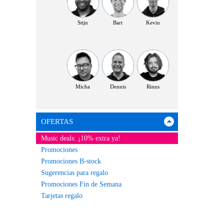
Stijn
Bart
Kevin
Micha
Dennis
Rinus
OFERTAS
Music deals: ¡10% extra ya!
Promociones
Promociones B-stock
Sugerencias para regalo
Promociones Fin de Semana
Tarjetas regalo