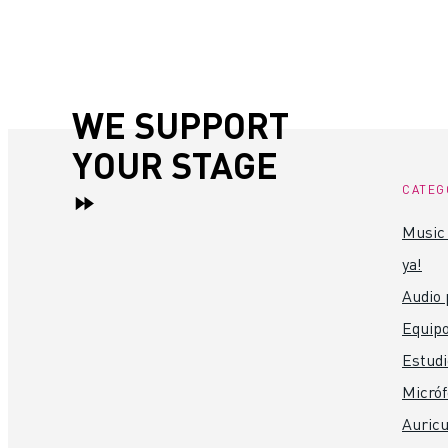
WE SUPPORT
YOUR STAGE
CATEG
Music 
ya!
Audio 
Equipo
Estudi
Micró
Auricu