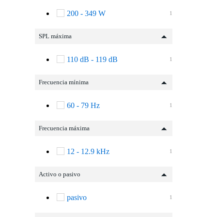
200 - 349 W
1
SPL máxima
110 dB - 119 dB
1
Frecuencia mínima
60 - 79 Hz
1
Frecuencia máxima
12 - 12.9 kHz
1
Activo o pasivo
pasivo
1