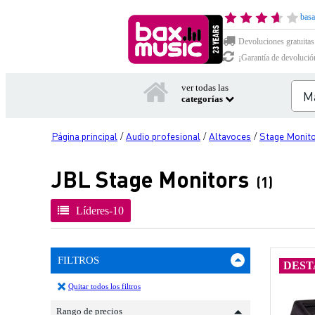
basa
Devoluciones gratuitas
¡Garantía de devolució
ver todas las
categorías
Página principal
Audio profesional
Altavoces
Stage Monit
/
/
/
JBL Stage Monitors
(1)
Líderes-10
FILTROS
DEST
Quitar todos los filtros
Rango de precios