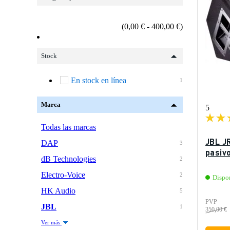
(0,00 € - 400,00 €)
Stock
En stock en línea
1
Marca
5
Todas las marcas
JBL J
DAP
3
pasiv
dB Technologies
2
Electro-Voice
2
Dispo
HK Audio
5
PVP
JBL
1
350,00 €
Ver más