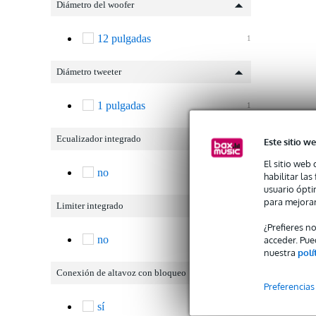
Diámetro del woofer
12 pulgadas
1
Diámetro tweeter
1 pulgadas
1
Ecualizador integrado
Este sitio we
El sitio web 
no
1
habilitar la
usuario ópti
para mejorar
Limiter integrado
¿Prefieres n
no
acceder. Pue
1
nuestra
polí
Conexión de altavoz con bloqueo
Preferencias
sí
1