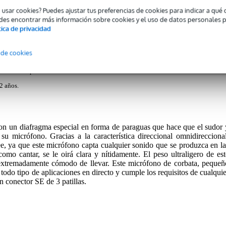
Opiniones
(0)
Descargas (1)
o usar cookies? Puedes ajustar tus preferencias de cookies para indicar a qu
des encontrar más información sobre cookies y el uso de datos personales 
in Omnidirectional Lavalier Microphone
tica de privacidad
 de cookies
tía de este producto es de 2 años.
2 años.
n un diafragma especial en forma de paraguas que hace que el sudor 
u micrófono. Gracias a la característica direccional omnidireccional
, ya que este micrófono capta cualquier sonido que se produzca en la
omo cantar, se le oirá clara y nítidamente. El peso ultraligero de est
extremadamente cómodo de llevar. Este micrófono de corbata, pequeñ
todo tipo de aplicaciones en directo y cumple los requisitos de cualquie
n conector SE de 3 patillas.