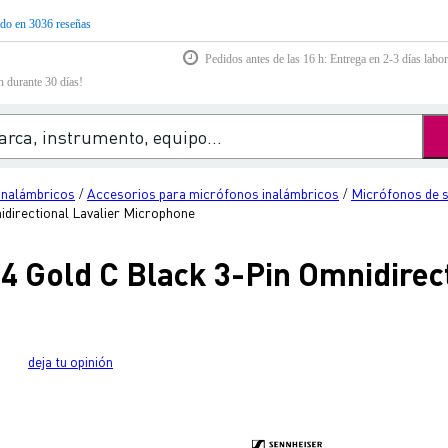
do en 3036 reseñas
Pedidos antes de las 16 h: Entrega en 2-3 días labor
n durante 30 días!
inalámbricos
Accesorios para micrófonos inalámbricos
Micrófonos de 
/
/
directional Lavalier Microphone
4 Gold C Black 3-Pin Omnidirect
deja tu opinión