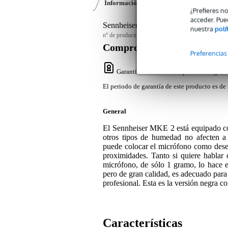
Información del producto
Vídeos (1)
¿Prefieres n
acceder. Pue
Sennheiser MKE 2 4 Gold C Black 3-P
nuestra
polí
nº de producto:
9000-0119-3865
Compromiso de servicio
Preferencias
Garantía Bax Music
: El periodo de garan
El periodo de garantía de este producto es de 
General
El Sennheiser MKE 2 está equipado co
otros tipos de humedad no afecten a s
puede colocar el micrófono como desee
proximidades. Tanto si quiere hablar c
micrófono, de sólo 1 gramo, lo hace 
pero de gran calidad, es adecuado para 
profesional. Esta es la versión negra co
Características