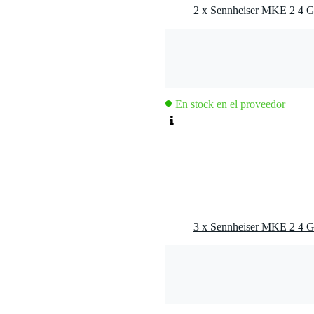
 omnidireccional
Hz - 20 KHz
En stock en el proveedor
e 3 clavijas
on pinza MKE 2
rta
arga
o
r el maquillaje