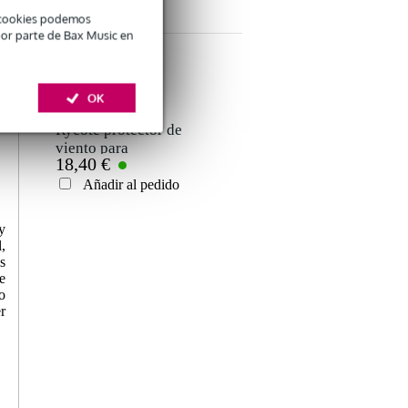
COMPRARON
é cookies podemos
por parte de Bax Music en
OK
Rycote protector de
viento para
18,40 €
Lavalier negro set
de 5
Añadir al pedido
y
,
s
e
o
r