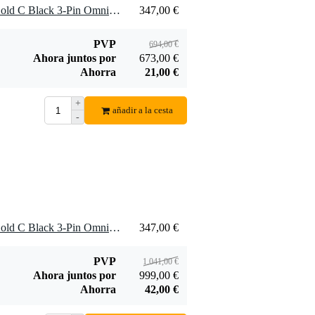
2 x Sennheiser MKE 2 4 Gold C Black 3-Pin Omnidirectional Lavalier Microphone
347,00 €
PVP
694,00 €
Ahora juntos por
673,00 €
Ahorra
21,00 €
+
añadir a la cesta
-
3 x Sennheiser MKE 2 4 Gold C Black 3-Pin Omnidirectional Lavalier Microphone
347,00 €
PVP
1.041,00 €
Ahora juntos por
999,00 €
Ahorra
42,00 €