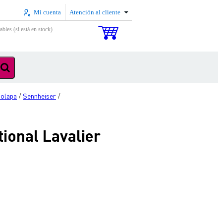
Mi cuenta
Atención al cliente
ables (si está en stock)
solapa
Sennheiser
/
/
ional Lavalier