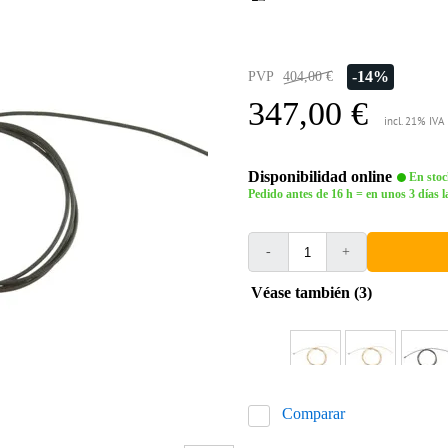
-14%
PVP
404,00 €
347,00 €
incl. 21% IVA
Disponibilidad online
En stoc
Pedido antes de 16 h = en unos 3 días l
-
+
Véase también (3)
Comparar