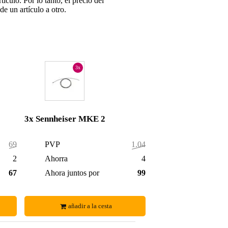
tículo. Por lo tanto, el precio del
e un artículo a otro.
3x
3x Sennheiser MKE 2
694,00 €
PVP
1.041,00 €
21,00 €
Ahorra
42,00 €
673,00 €
Ahora juntos por
999,00 €
añadir a la cesta