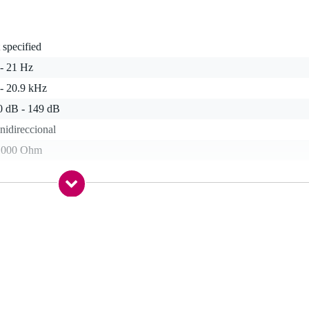
 specified
 - 21 Hz
 - 20.9 kHz
0 dB - 149 dB
nidireccional
1000 Ohm
EMO
0-199 cm
0 gr
0 x 18,0 x 2,0 cm