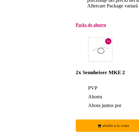
porcentaje del precio del ar
Aftercare Package variará d
Packs de ahorro
2x
2x Sennheiser MKE 2
PVP
Ahorra
Ahora juntos por
añadir a la cesta