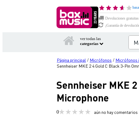
basa
Devoluciones gratuitas
¡Garantía de devolució
ver todas las
categorías
Página principal
Micrófonos
Micrófonos 
/
/
Sennheiser MKE 2 4 Gold C Black 3-Pin Omni
Sennheiser MKE 2 
Microphone
0
aún no hay comentarios