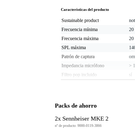
Características del producto
Sustainable product
not
Frecuencia mínima
20
Frecuencia máxima
20
SPL máxima
14
Patrón de captura
om
Impedancia micrófono
> 
Filtro pop incluido
sí
Conexión de la petaca
L
Longitud del cable
15
Packs de ahorro
Peso y las dimensiones incluyen el paquete
Peso
15
(incluyendo el paquete)
2x Sennheiser MKE 2
Dimensiones
20,
nº de producto: 9000-0119-3866
(incluyendo el paquete)