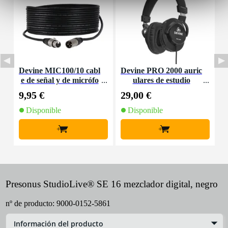
Devine MIC100/10 cabl
Devine PRO 2000 auric
D
e de señal y de micrófo
ulares de estudio
d
no XLR - 10 metros
9,95 €
29,00 €
1
Disponible
Disponible
+
+
Presonus StudioLive® SE 16 mezclador digital, negro
nº de producto:
9000-0152-5861
Información del producto