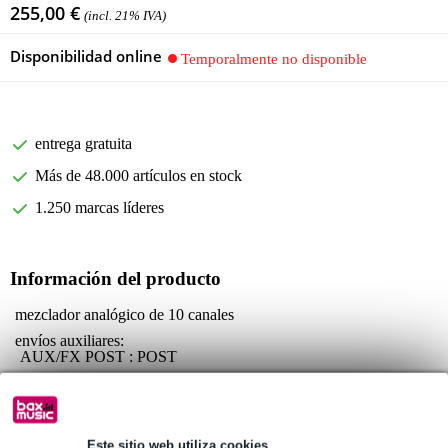
255,00 €
(incl. 21% IVA)
Disponibilidad online
Temporalmente no disponible
entrega gratuita
Más de 48.000 artículos en stock
1.250 marcas líderes
Información del producto
mezclador analógico de 10 canales
envíos auxiliares:
AUX/FX POST : POST
compresor: 4 x compresor RCF de un botón
respuesta en frecuencia 20 Hz - 20 kHz
entradas:
Este sitio web utiliza cookies