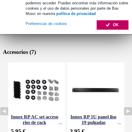
podemos acceder. Puedes encontrar más información sobre
cookies y el uso de datos personales por parte de Bax
Music en nuestra
política de privacidad
Preferencias de cookies
OK
Accesorios (7)
Innox RP AC set acceso
Innox RP 1U panel liso
rios de rack
19 pulgadas
M
5,95 €
3,95 €
4