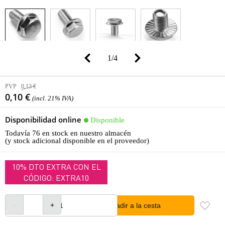
1
/
4
PVP
0,13 €
0,10 €
(incl. 21% IVA)
Disponibilidad online
Disponible
Todavía 76 en stock en nuestro almacén
(y stock adicional disponible en el proveedor)
10% DTO EXTRA CON EL
CÓDIGO: EXTRA10
añadir a la cesta