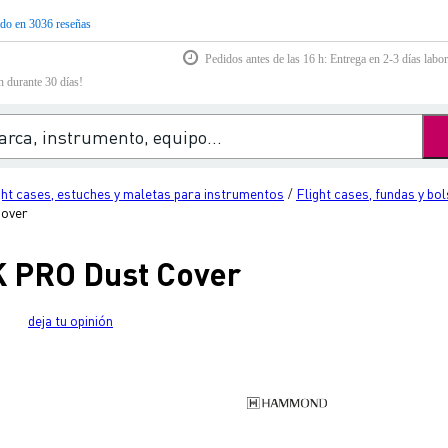
do en 3036 reseñas
Pedidos antes de las 16 h: Entrega en 2-3 días labor
n durante 30 días!
ght cases, estuches y maletas para instrumentos
Flight cases, fundas y bo
/
over
PRO Dust Cover
deja tu opinión