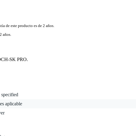
tía de este producto es de 2 años.
2 años.
d DCH-SK PRO.
 specified
es aplicable
ver