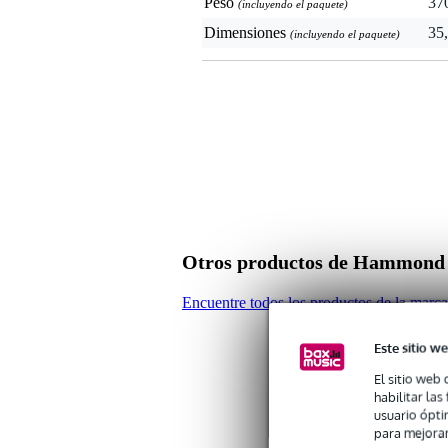
Peso
37
(incluyendo el paquete)
Dimensiones
35,
(incluyendo el paquete)
Otros productos de Hammond
Encuentre todos los productos de la ma
Este sitio we
El sitio web 
habilitar la
usuario ópti
para mejorar