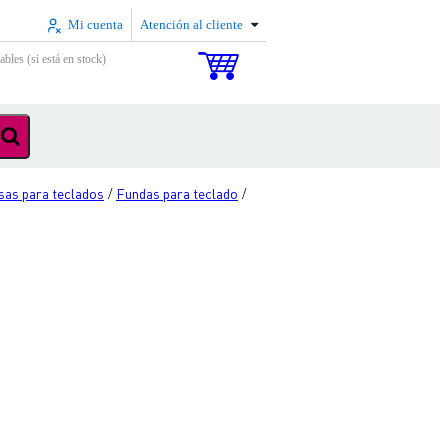
Mi cuenta
Atención al cliente
ables (si está en stock)
lsas para teclados
Fundas para teclado
/
/