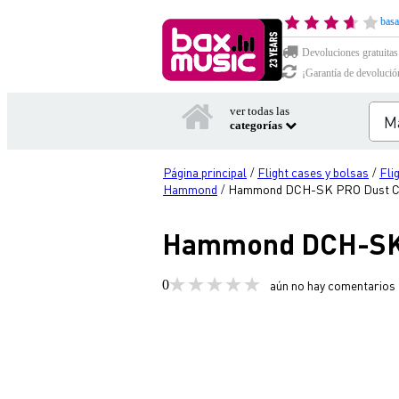
basa
Devoluciones gratuitas
¡Garantía de devolució
ver todas las
categorías
Página principal
Flight cases y bolsas
Fli
/
/
Hammond
Hammond DCH-SK PRO Dust C
/
Hammond DCH-SK 
0
aún no hay comentarios