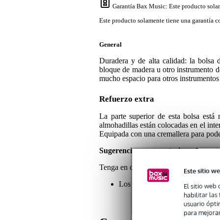
Garantía Bax Music
: Este producto sola
Este producto solamente tiene una garantía co
General
Duradera y de alta calidad: la bolsa
bloque de madera u otro instrumento de
mucho espacio para otros instrumentos 
Refuerzo extra
La parte superior de esta bolsa está 
almohadillas están colocadas en el inte
Equipada con una cremallera para poder 
Sugerencias o comentarios sobre est
Tenga en cuenta lo siguiente:
Este sitio we
Los bongos e instrumentos de perc
El sitio web 
habilitar la
usuario ópti
para mejorar