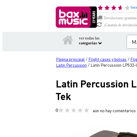
basa
Devoluciones gratuitas
¡Garantía de devolució
ver todas las
categorías
Página principal
Flight cases y bolsas
Fli
/
/
Latin Percussion
Latin Percussion LP533-U
/
Latin Percussion L
Tek
0
aún no hay comentarios