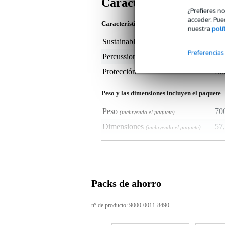
Características
¿Prefieres n
acceder. Pue
Características del producto
nuestra
polí
Sustainable product
not
Preferencias
Percussion protection for
bo
Protección
fu
Peso y las dimensiones incluyen el paquete
Peso
70
(incluyendo el paquete)
Dimensiones
57,
(incluyendo el paquete)
Características del producto
Bolsa de transporte Ultra-Tek p
tipo: LP533-UT
Packs de ahorro
marca: Latin Percussion
provista de una práctica correa d
excelente protección para su bo
nº de producto: 9000-0011-8490
parte superior reforzada
tamaño extra grande