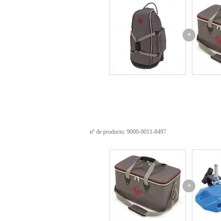
bonito diseño con ribetes rojos
bolsillos laterales adicionales 
cremallera de ancho completo
+
nº de producto: 9000-0011-8497
+