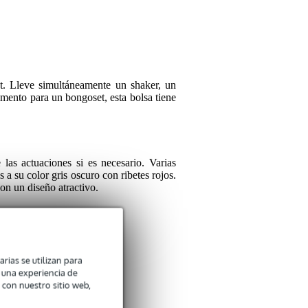
Aún no hay opiniones so
Clasificación
Comentario
t. Lleve simultáneamente un shaker, un
mento para un bongoset, esta bolsa tiene
las actuaciones si es necesario. Varias
 a su color gris oscuro con ribetes rojos.
Enviar
on un diseño atractivo.
o están incluidos.
arias se utilizan para
n una experiencia de
 con nuestro sitio web,