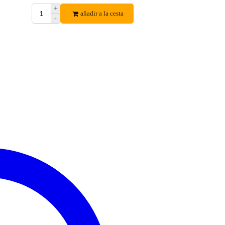
+
añadir a la cesta
-