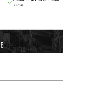
30 días
Deja tu opinión
Apodo