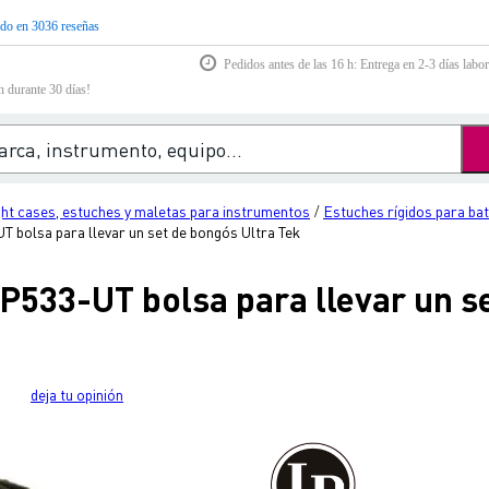
do en 3036 reseñas
Pedidos antes de las 16 h: Entrega en 2-3 días labor
n durante 30 días!
ght cases, estuches y maletas para instrumentos
Estuches rígidos para bat
/
T bolsa para llevar un set de bongós Ultra Tek
P533-UT bolsa para llevar un s
deja tu opinión