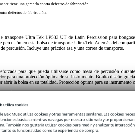
mente tiene una garantía contra defectos de fabricación.
ntra defectos de fabricación.
 de transporte Ultra-Tek LP533-UT de Latin Percussion para bongose
 percusión en esta bolsa de transporte Ultra-Tek. Además del comparti
de percusión. Incluye una práctica asa y una correa de transporte.
reforzada para que pueda utilizarse como mesa de percusión durante 
rior para una protección óptima de su instrumento. Bonito diseño gracias
abrir la bolsa en su totalidad. Protección óptima para su instrumento c
e producto
b utiliza cookies
usión que se muestran son sólo para fines ilustrativos y por lo tanto n
de Bax Music utiliza cookies y otras herramientas similares. Las cookies neces
s funciones básicas mientras navegas por nuestro sitio web y te proporciona
ma. También nos gustaría utilizar cookies para medir y analizar tu interacción
 tanto su funcionalidad como tu experiencia de compra.