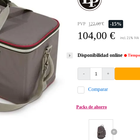
-15%
PVP
122,00 €
104,00 €
incl. 21% IVA
Disponibilidad online
Tiempo 
-
+
Comparar
Packs de ahorro
+