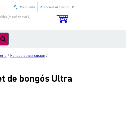
Mi cuenta
Atención al cliente
ables (si está en stock)
ería
Fundas de percusión
/
/
et de bongós Ultra