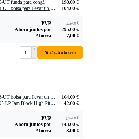
6-UT funda para congá
198,00 €
1 x Latin Percussion LP533-UT bolsa para llevar un set de bongós Ultra Tek
104,00 €
PVP
302,00 €
Ahora juntos por
295,00 €
Ahorra
7,00 €
+
añadir a la cesta
-
1 x Latin Percussion LP533-UT bolsa para llevar un set de bongós Ultra Tek
104,00 €
1 x Latin Percussion LP1205 LP Jam Block High Pitch caja china
42,00 €
PVP
146,00 €
Ahora juntos por
143,00 €
Ahorra
3,00 €