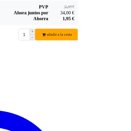
Jérôme (Paris)
25 de enero de 2017
PVP
35,95 €
Ahora juntos por
34,00 €
Ahorra
1,95 €
3
Escribió lo siguiente sobre
Eurolite PAR-30 foco negro
+
Le produit reçu n'est pas celui montré en photo. La qualité des fini
añadir a la cesta
-
Traducir esta reseña al español
Francs
14 de agosto de 2015
5
Escribió lo siguiente sobre
Eurolite PAR-30 foco negro
Expédition canon site facile à trouver ce que l'on cherche...
Spot Très bien conçu, Esthétique, Facile à manipuler
Merci
Traducir esta reseña al español
Paul B.
22 de noviembre de 2014