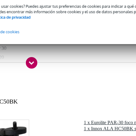
nguno
o usar cookies? Puedes ajustar tus preferencias de cookies para indicar a qu
des encontrar más información sobre cookies y el uso de datos personales 
 specified
tica de privacidad
mple
 de cookies
 specified
r 30
20
ack
aplicable
-fitting
 HC50BK
assic PAR
1 x Eurolite PAR-30 foco 
5 gr
5 x 14,0 x 13,5 cm