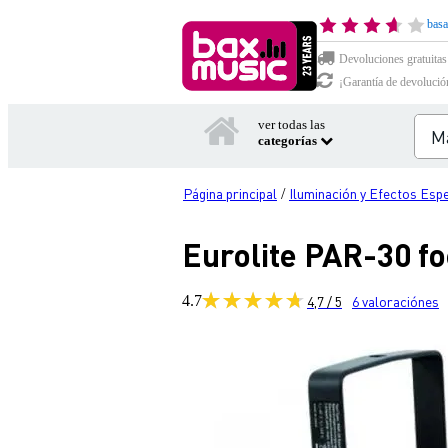
basa
Devoluciones gratuitas
¡Garantía de devolució
ver todas las
categorías
Página principal
Iluminación y Efectos Esp
/
Eurolite PAR-30 f
4.7
4,7 / 5
6
valoraciónes