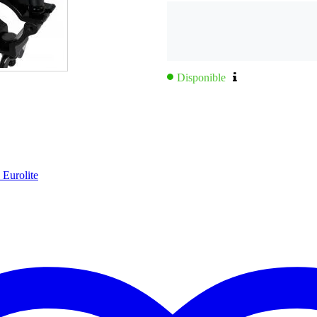
carcasa más alargada
Disponible
 montado
 espejos, además de muchas más aplicaciones
 230 V AC, 50 Hz
 100 W
 Eurolite