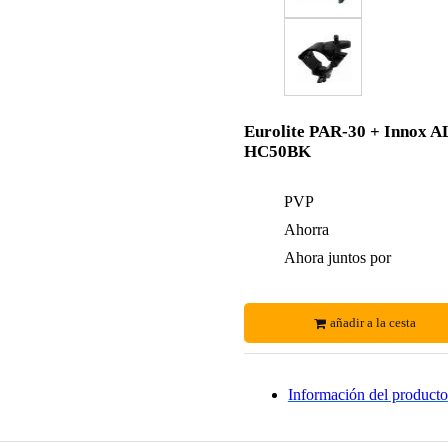
Eurolite PAR-30 + Innox A
HC50BK
PVP
Ahorra
Ahora juntos por
añadir a la cesta
Información del producto