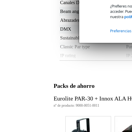
Canales DMX
ni
¿Prefieres n
acceder. Pue
Beam angle
not
nuestra
polí
Abrazadera
si
DMX
no
Preferencias
Sustainable product
not
Classic Par type
Pa
IP rating
IP 
Spot housing colour
bl
Colores
no 
Set
no
Packs de ahorro
Tipo de luz
E27
Eurolite PAR-30 + Innox ALA
Tipo de spot
cl
nº de producto: 9000-0051-0011
Peso y las dimensiones incluyen el paquete
Peso
58
(incluyendo el paquete)
Dimensiones
26,