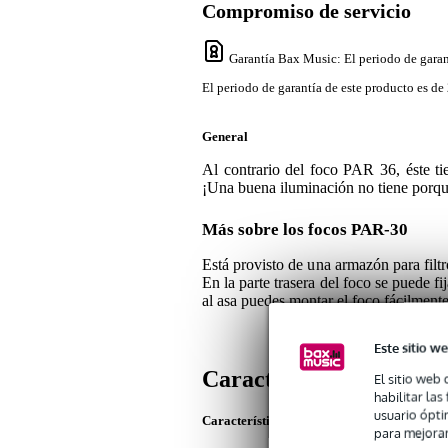
Compromiso de servicio
Garantía Bax Music
: El periodo de garan
El periodo de garantía de este producto es de 
General
Al contrario del foco PAR 36, éste t
¡Una buena iluminación no tiene porqu
Más sobre los focos PAR-30
Está provisto de una armazón para filtro
En la parte trasera del foco se puede f
al asa puedes montar el foco fácilment
Este sitio we
Características
El sitio web 
habilitar la
usuario ópti
Características del producto
para mejorar