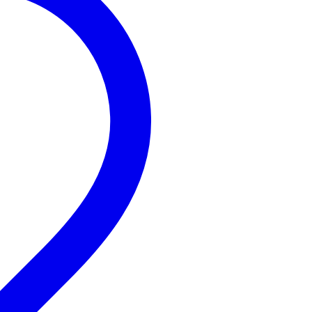
5
Escribió lo siguiente sobre
Eurolite PAR-30 foco negro
Deze Eurolite par 30 spot een van aangeschaft en hangt
showtecE27/75W flood erin.
Een mooie lamp die je alle kanten op kunt richten. Ik heb het ko
en er een wit snoer van 3 meter aangezet om bij het dichtstbij
een dimmer.
Het wisselen van het snoer ging super eenvoudig.
Voordelen
- lamp is redelijk compact
- breed inzetbaar
- filterhouder meegeleverd
nadeel
- erg kort snoer met stekker
Traducir esta reseña al español
Paul B.
22 de noviembre de 2014