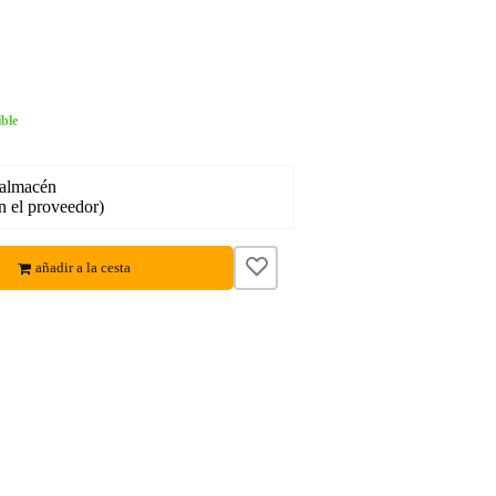
ble
 almacén
en el proveedor)
añadir a la cesta