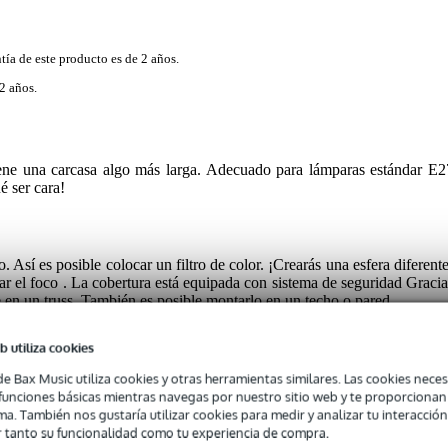
tía de este producto es de 2 años.
2 años.
iene una carcasa algo más larga. Adecuado para lámparas estándar E2
é ser cara!
. Así es posible colocar un filtro de color. ¡Crearás una esfera diferente
ijar el foco . La cobertura está equipada con sistema de seguridad Gracia
e en un truss. También es posible montarlo en un techo o pared.
b utiliza cookies
de Bax Music utiliza cookies y otras herramientas similares. Las cookies neces
s funciones básicas mientras navegas por nuestro sitio web y te proporciona
ma. También nos gustaría utilizar cookies para medir y analizar tu interacción
 tanto su funcionalidad como tu experiencia de compra.