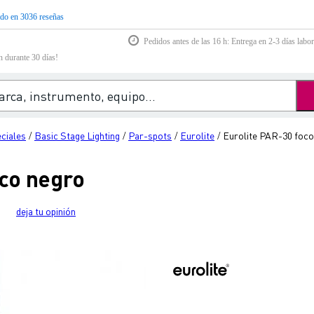
do en 3036 reseñas
Pedidos antes de las 16 h: Entrega en 2-3 días labor
n durante 30 días!
eciales
Basic Stage Lighting
Par-spots
Eurolite
Eurolite PAR-30 foco
/
/
/
/
oco negro
deja tu opinión