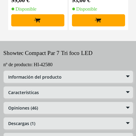
99,00 €
93,00 €
2
Disponible
Disponible
+
+
Showtec Compact Par 7 Tri foco LED
nº de producto:
HI-42580
Información del producto
Características
Opiniones (46)
Descargas (1)