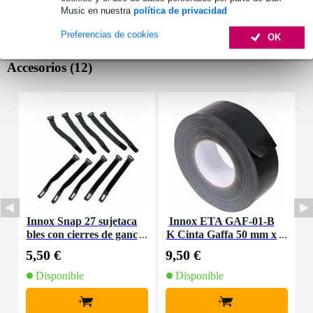
Music en nuestra
política de privacidad
Preferencias de cookies
OK
Accesorios (12)
Innox Snap 27 sujetaca
Innox ETA GAF-01-B
D
bles con cierres de ganc
K Cinta Gaffa 50 mm x
c
ho y bucle estrecho neg
50 m negra
5,50 €
9,50 €
2
ro (10 ud)
Disponible
Disponible
+
+