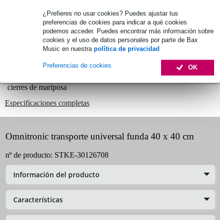
1.250 marcas líderes
¿Prefieres no usar cookies? Puedes ajustar tus
preferencias de cookies para indicar a qué cookies
podemos acceder. Puedes encontrar más información sobre
cookies y el uso de datos personales por parte de Bax
Información del producto
Music en nuestra
política de privacidad
flight case universal
Preferencias de cookies
OK
diseño compacto
cierres de mariposa
Especificaciones completas
Omnitronic transporte universal funda 40 x 40 cm
nº de producto:
STKE-30126708
Información del producto
Características