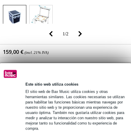
1
/
2
159,00 €
(incl. 21% IVA)
Disponibilidad online
Disponible
Alguna pieza en stock en nuestro almacén
(y stock adicional disponible en el proveedor)
Este sitio web utiliza cookies
El sitio web de Bax Music utiliza cookies y otras
añadir a la cesta
herramientas similares. Las cookies necesarias se utilizan
para habilitar las funciones básicas mientras navegas por
nuestro sitio web y te proporcionan una experiencia de
usuario óptima. También nos gustaría utilizar cookies para
Pedido antes de 23:00 = lunes en casa
medir y analizar tu interacción con nuestro sitio web, para
mejorar tanto su funcionalidad como tu experiencia de
Más de 48.000 artículos en stock
compra.