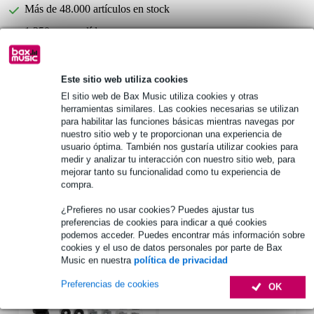
Más de 48.000 artículos en stock
1.250 marcas líderes
Este sitio web utiliza cookies
Información del producto
El sitio web de Bax Music utiliza cookies y otras
tipo de producto: perfiles
herramientas similares. Las cookies necesarias se utilizan
para habilitar las funciones básicas mientras navegas por
tipo: perfil de remate
nuestro sitio web y te proporcionan una experiencia de
material: aluminio
usuario óptima. También nos gustaría utilizar cookies para
medir y analizar tu interacción con nuestro sitio web, para
Especificaciones completas
mejorar tanto su funcionalidad como tu experiencia de
compra.
Accesorios (7)
¿Prefieres no usar cookies? Puedes ajustar tus
preferencias de cookies para indicar a qué cookies
podemos acceder. Puedes encontrar más información sobre
cookies y el uso de datos personales por parte de Bax
Music en nuestra
política de privacidad
Preferencias de cookies
OK