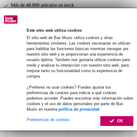
Más de 48.000 artículos en stock
1.250 marcas líderes
Este sitio web utiliza cookies
Elija ahora 2 años de garantía adicional y más ventajas
El sitio web de Bax Music utiliza cookies y otras
exclusivas!
herramientas similares. Las cookies necesarias se utilizan
Premio de 16,40 €
para habilitar las funciones básicas mientras navegas por
nuestro sitio web y te proporcionan una experiencia de
usuario óptima. También nos gustaría utilizar cookies para
Información del producto
medir y analizar tu interacción con nuestro sitio web, para
mejorar tanto su funcionalidad como tu experiencia de
número de cajones: 2
compra.
altura: 645 mm
¿Prefieres no usar cookies? Puedes ajustar tus
anchura: 545 mm
preferencias de cookies para indicar a qué cookies
podemos acceder. Puedes encontrar más información sobre
Especificaciones completas
cookies y el uso de datos personales por parte de Bax
Music en nuestra
política de privacidad
Accesorios (6)
Preferencias de cookies
OK