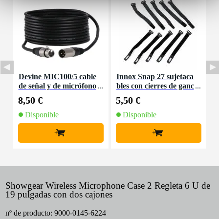
Devine MIC100/5 cable
Innox Snap 27 sujetaca
I
de señal y de micrófono
bles con cierres de ganc
XLR - 5 metros
ho y bucle estrecho neg
8,50 €
5,50 €
1
ro (10 ud)
Disponible
Disponible
+
+
Showgear Wireless Microphone Case 2 Regleta 6 U de
19 pulgadas con dos cajones
nº de producto:
9000-0145-6224