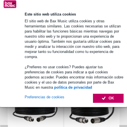
Este sitio web utiliza cookies
Información del producto
El sitio web de Bax Music utiliza cookies y otras
herramientas similares. Las cookies necesarias se utilizan
Prodjuser Wing
para habilitar las funciones básicas mientras navegas por
flight case para mesa de mezclas
nuestro sitio web y te proporcionan una experiencia de
usuario óptima. También nos gustaría utilizar cookies para
adecuado para:
Behringer Wing
medir y analizar tu interacción con nuestro sitio web, para
mejorar tanto su funcionalidad como tu experiencia de
Especificaciones completas
compra.
¿Prefieres no usar cookies? Puedes ajustar tus
Accesorios (8)
preferencias de cookies para indicar a qué cookies
podemos acceder. Puedes encontrar más información sobre
cookies y el uso de datos personales por parte de Bax
Music en nuestra
política de privacidad
Preferencias de cookies
OK