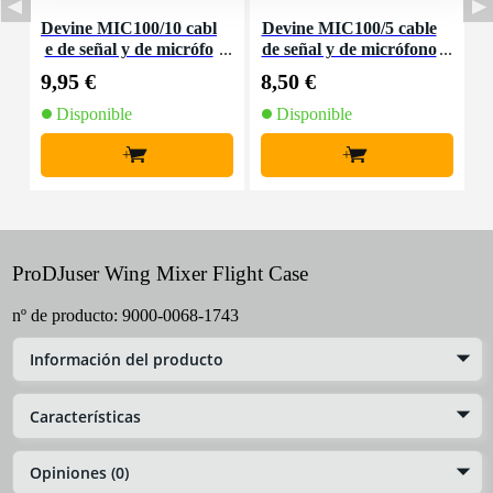
Devine MIC100/10 cabl
Devine MIC100/5 cable
D
e de señal y de micrófo
de señal y de micrófono
e
no XLR - 10 metros
XLR - 5 metros
9,95 €
8,50 €
3
Disponible
Disponible
+
+
ProDJuser Wing Mixer Flight Case
nº de producto:
9000-0068-1743
Información del producto
Características
Opiniones (0)