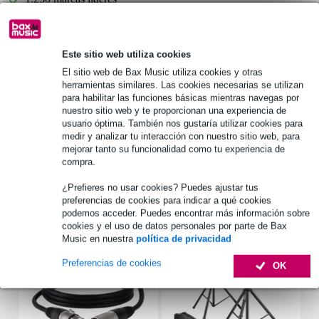
Información del producto
Este sitio web utiliza cookies
El sitio web de Bax Music utiliza cookies y otras
flight case para giradiscos/consola de mezclas profesional
herramientas similares. Las cookies necesarias se utilizan
adecuado para:
para habilitar las funciones básicas mientras navegas por
2 x Pioneer PLX-1000 o PLX-500 giradiscos
nuestro sitio web y te proporcionan una experiencia de
Pioneer DJM-900 NXS2
usuario óptima. También nos gustaría utilizar cookies para
medir y analizar tu interacción con nuestro sitio web, para
construcción muy sólida madera, acero y aluminio
mejorar tanto su funcionalidad como tu experiencia de
compra.
Especificaciones completas
¿Prefieres no usar cookies? Puedes ajustar tus
preferencias de cookies para indicar a qué cookies
Accesorios (7)
podemos acceder. Puedes encontrar más información sobre
cookies y el uso de datos personales por parte de Bax
Music en nuestra
política de privacidad
Preferencias de cookies
OK