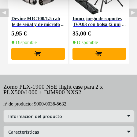
Devine MIC100/1.5 cab
Innox juego de soportes
I
le de señal y de micrófo
IVA03 con bolsa (2 uni
no XLR - 1,5 metros
dades)
5,95 €
35,00 €
5
Disponible
Disponible
+
+
Zomo PLX-1900 NSE flight case para 2 x
PLX500/1000 + DJM900 NXS2
nº de producto:
9000-0036-5632
Información del producto
Características