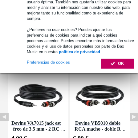
negro
usuario óptima. También nos gustaría utilizar cookies para
medir y analizar tu interacción con nuestro sitio web, para
Adecuado para:
mejorar tanto su funcionalidad como tu experiencia de
1 x Pioneer DJM-A9 y 3 x CDJ-3000 y
compra.
CDJ/DJM u otros mezcladores/reproductores de CD de 12"
populares de Allen & Heath, Denon, Rane, Reloop, etc.
¿Prefieres no usar cookies? Puedes ajustar tus
preferencias de cookies para indicar a qué cookies
Especificaciones completas
podemos acceder. Puedes encontrar más información sobre
cookies y el uso de datos personales por parte de Bax
Music en nuestra
política de privacidad
Accesorios (3)
Preferencias de cookies
OK
Devine VA7015 jack est
Devine VB5010 doble
I
éreo de 3,5 mm - 2 RC
RCA macho - doble R
o
A machos, 1,5 m
CA macho de 1 metro