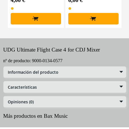
4,00 €
6,00 €
1
+
+
UDG Ultimate Flight Case 4 for CDJ Mixer
nº de producto:
9000-0134-0577
Información del producto
Características
Opiniones (0)
Más productos en Bax Music