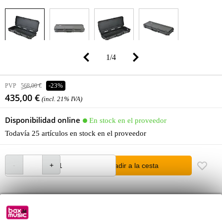
1
/
4
PVP
568,00 €
-23%
435,00 €
(incl. 21% IVA)
Disponibilidad online
En stock en el proveedor
Todavía 25 artículos en stock en el proveedor
añadir a la cesta
Pedido antes de 16 h = en unos 8 días laborables en casa
Más de 48.000 artículos en stock