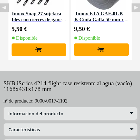
Innox Snap 27 sujetaca
Innox ETA GAF-01-B
P
bles con cierres de ganc
K Cinta Gaffa 50 mm x
q
ho y bucle estrecho neg
50 m negra
5,50 €
9,50 €
7
ro (10 ud)
Disponible
Disponible
+
+
SKB iSeries 4214 flight case resistente al agua (vacío)
1168x431x178 mm
nº de producto:
9000-0017-1102
Información del producto
Características