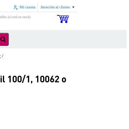
Mi cuenta
Atención al cliente
ables (si está en stock)
r
/
l 100/1, 10062 o