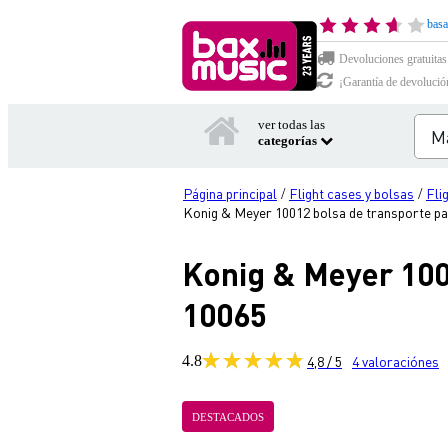
basa
Devoluciones gratuitas
¡Garantía de devolució
ver todas las
categorías
Página principal
Flight cases y bolsas
Fli
/
/
Konig & Meyer 10012 bolsa de transporte par
Konig & Meyer 1001
10065
4.8
4,8 / 5
4
valoraciónes
DESTACADOS