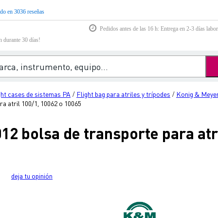
do en 3036 reseñas
Pedidos antes de las 16 h: Entrega en 2-3 días labor
n durante 30 días!
ght cases de sistemas PA
Flight bag para atriles y trípodes
Konig & Meye
/
/
a atril 100/1, 10062 o 10065
2 bolsa de transporte para atri
deja tu opinión