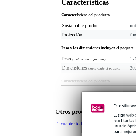
Características
Características del producto
Sustainable product
not
Protección
fu
Peso y las dimensiones incluyen el paquete
Peso
12
(incluyendo el paquete)
Dimensiones
20,
(incluyendo el paquete)
Características del producto
para K&M 100, 10062 & 10065
nylon impermeable
cierre de velcro
Este sitio we
correa de hombro
Otros productos de Konig & 
longitud: 500 mm
El sitio web 
peso: 0,12 kg
habilitar la
Encuentre todos los productos de la mar
usuario ópti
para mejorar