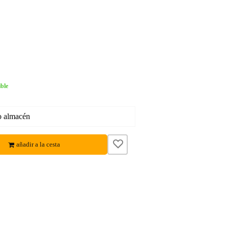
ble
o almacén
añadir a la cesta