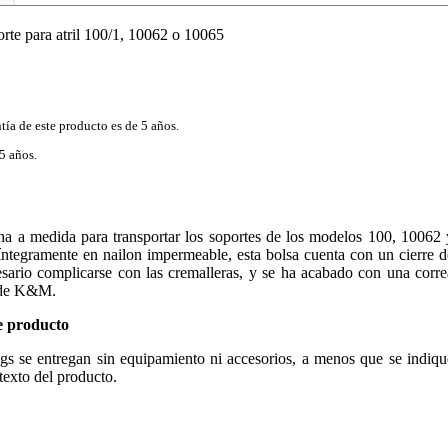
te para atril 100/1, 10062 o 10065
tía de este producto es de 5 años.
5 años.
ha a medida para transportar los soportes de los modelos 100, 10062 
tegramente en nailon impermeable, esta bolsa cuenta con un cierre d
cesario complicarse con las cremalleras, y se ha acabado con una corre
o de K&M.
e producto
ags se entregan sin equipamiento ni accesorios, a menos que se indiqu
 texto del producto.