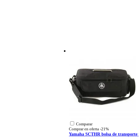
Peso y las dimensiones incluyen el paquete
Peso
80
(incluyendo el paquete)
Dimensiones
58,
(incluyendo el paquete)
Características del producto
atril para partituras
ligero
plegable hasta un paquete co
color: negro
con base de tripode
atril telescópico (en 3 partes)
regulable en altura: 66 - 130 
ángulo de inclinación ajustabl
se incluye bolsa de transporte
1x Cascha HH 2131 sch
Comparar
Comprar en oferta
-21%
Yamaha SCTHR bolsa de transporte p
La varilla de limpieza Cascha HH 213