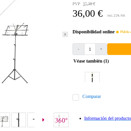
PVP
37,38 €
36,00 €
incl. 21% IVA
Disponibilidad online
Pídelo
-
+
Véase también (1)
Comparar
Información del producto