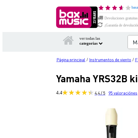
basa
Devoluciones gratuitas
¡Garantía de devolució
ver todas las
categorías
Página principal
Instrumentos de viento
F
/
/
Yamaha YRS32B kit
4.4
4,4 / 5
95
valoraciónes