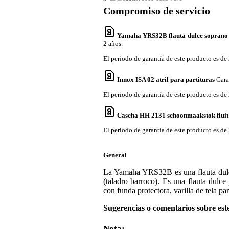
Compromiso de servicio
Yamaha YRS32B flauta dulce soprano 
2 años.
El periodo de garantía de este producto es de 
Innox ISA 02 atril para partituras
Gara
El periodo de garantía de este producto es de 
Cascha HH 2131 schoonmaakstok fluit
El periodo de garantía de este producto es de 
General
La Yamaha YRS32B es una flauta dulce 
(taladro barroco). Es una flauta dulce
con funda protectora, varilla de tela par
Sugerencias o comentarios sobre est
Nota: