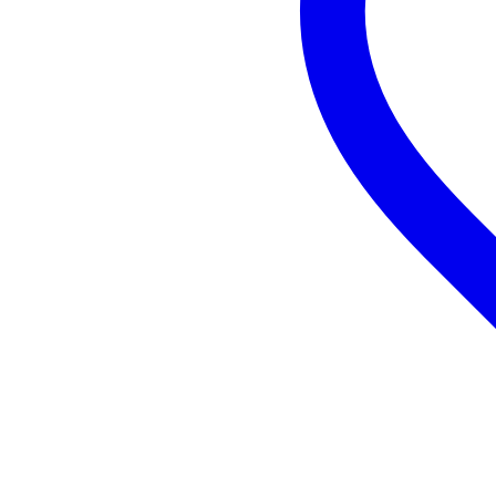
formato muy compacto y guardarlo con s
Características del producto
Sustainable product
not
Type of music stand
flo
Tray type
fol
Foldable base
ye
Maximum stand height (cm)
13
Minimum stand height (cm)
66
Rest width (cm)
not
Music stand weight (grams)
60
Music rest material
me
Music stand base material
me
Color
ne
Se incluye funda
sí
Number of stands
1