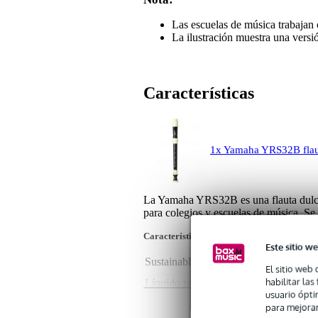
Las escuelas de música trabajan 
La ilustración muestra una versi
Características
1x Yamaha YRS32B flaut
La Yamaha YRS32B es una flauta dulce s
para colegios y escuelas de música. Se 
Características del producto
Este sitio we
Sustainable product
not
El sitio web 
habilitar la
Líquido para
plá
usuario ópti
Digitación
ba
para mejorar