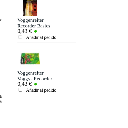
Voggenreiter
de
Recorder Basics
0,43 €
Edición en inglés
Añadir al pedido
Voggenreiter
Voggys Recorder
0,43 €
Songbook
(English)
Añadir al pedido
a
a