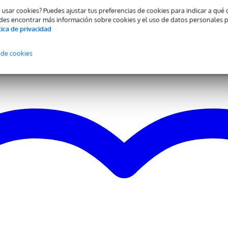
ble
o usar cookies? Puedes ajustar tus preferencias de cookies para indicar a qu
des encontrar más información sobre cookies y el uso de datos personales 
nco , negro
tica de privacidad
ca Yamaha
 de cookies
 gr
0 x 6,0 x 3,0 cm
en aprender a tocar la flauta
te calidad
olvo y cera especial para flautas
ra partituras
tituras resistente y ajustable en altura. Puedes plegar el atril hasta u