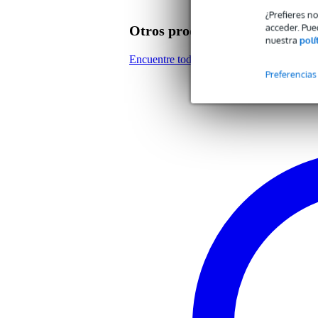
Digitación doble o simple
do
¿Prefieres n
acceder. Pue
Otros productos de Yamaha
Color
bla
nuestra
polí
Encuentre todos los productos de la mar
Peso y las dimensiones incluyen el paquete
Preferencias
Peso
110
(incluyendo el paquete)
Dimensiones
36,
(incluyendo el paquete)
Características del producto
es una flauta para los que quier
tipo de tono: C
digitación: barroca
realizada con resina de excelen
funda protectora, paño para el p
1x Innox ISA 02 atril pa
El ISA 02 de Innox es un atril para par