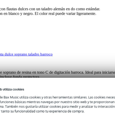
con flautas dulces con un taladro alemán en do como estándar.
ón en blanco y negro. El color real puede variar ligeramente.
a dulce soprano taladro barroco
oprano de resina en tono C de digitación barroca. Ideal para iniciarse
incluye funda protectora.
b utiliza cookies
 specified
de Bax Music utiliza cookies y otras herramientas similares. Las cookies neces
s funciones básicas mientras navegas por nuestro sitio web y te proporciona
stico
ma. También nos gustaría utilizar cookies para medir y analizar tu interacción
rroco
 tanto su funcionalidad como tu experiencia de compra.