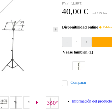
PVP
41,38 €
40,00 €
incl. 21% IVA
Disponibilidad online
Pídelo 
-
+
Véase también (1)
Comparar
Información del producto