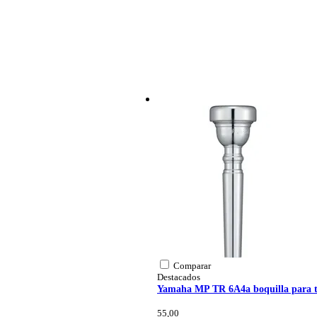
Number of stands
1
Peso y las dimensiones incluyen el paquete
Peso
80
(incluyendo el paquete)
Dimensiones
58,
(incluyendo el paquete)
Características del producto
atril para partituras
ligero
plegable hasta un paquete co
color: negro
con base de tripode
atril telescópico (en 3 partes)
regulable en altura: 66 - 130 
ángulo de inclinación ajustabl
se incluye bolsa de transporte
Comparar
Destacados
1x Cascha HH 2131 sch
Yamaha MP TR 6A4a boquilla para 
55,00