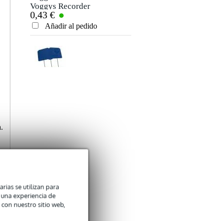
Voggys Recorder
0,43 €
Songbook
(English)
Añadir al pedido
Konig & Meyer
atril para libros de
6,40 €
color azul Uniboy
Classic 12450
Añadir al pedido
.
arias se utilizan para
n una experiencia de
 con nuestro sitio web,