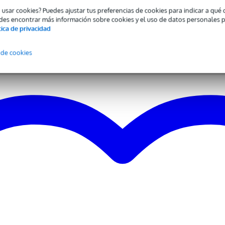
ble
o usar cookies? Puedes ajustar tus preferencias de cookies para indicar a qu
nco , negro
des encontrar más información sobre cookies y el uso de datos personales 
tica de privacidad
ca Yamaha
 de cookies
0 gr
0 x 7,0 x 4,0 cm
te calidad
algodón, paño y producto especial de limpieza
ra partituras