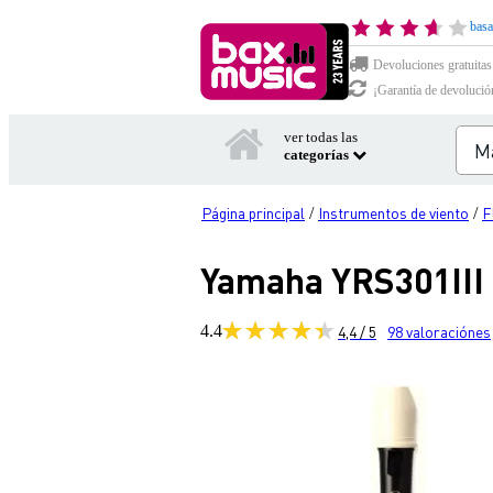
basa
Devoluciones gratuitas
¡Garantía de devolució
ver todas las
categorías
Página principal
Instrumentos de viento
F
/
/
Yamaha YRS301III k
4.4
4,4 / 5
98
valoraciónes