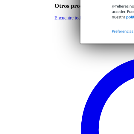
Digitación doble o simple
do
Otros productos de Yamaha
¿Prefieres n
Color
bla
acceder. Pue
nuestra
polí
Encuentre todos los productos de la mar
Peso y las dimensiones incluyen el paquete
Preferencias
Peso
13
(incluyendo el paquete)
Dimensiones
37,
(incluyendo el paquete)
Características del producto
flauta para iniciarse
color: marrón oscuro
Tipo de tono: C
digitación: alemana
realizada con resina de excelen
se incluye funda protectora de 
1x Innox ISA 02 atril pa