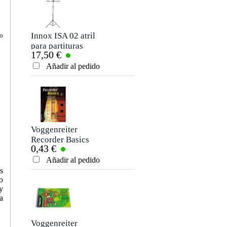
Innox ISA 02 atril
to
para partituras
17,50 €
Añadir al pedido
Voggenreiter
Recorder Basics
0,43 €
Edición en inglés
Añadir al pedido
s
o
y
a
Voggenreiter