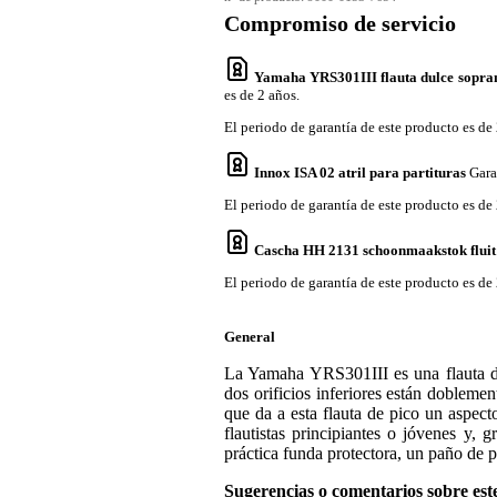
Compromiso de servicio
Yamaha YRS301III flauta dulce sopra
es de 2 años.
El periodo de garantía de este producto es de 
Innox ISA 02 atril para partituras
Gara
El periodo de garantía de este producto es de 
Cascha HH 2131 schoonmaakstok fluit
El periodo de garantía de este producto es de 
General
La Yamaha YRS301III es una flauta du
dos orificios inferiores están doblemen
que da a esta flauta de pico un aspect
flautistas principiantes o jóvenes y, 
práctica funda protectora, un paño de p
Sugerencias o comentarios sobre est