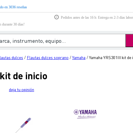
do en 3036 reseñas
Pedidos antes de las 16 h: Entrega en 2-3 días labor
n durante 30 días!
lautas dulces
Flautas dulces soprano
Yamaha
Yamaha YRS301III kit de i
/
/
/
it de inicio
deja tu opinión