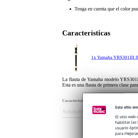
Tenga en cuenta que el color pue
Características
1x Yamaha YRS301III fl
La flauta de Yamaha modelo YRS301III
Esta es una flauta de primera clase par
Características del producto
Este sitio we
Sustainable product
not
El sitio web 
Líquido para
plá
habilitar la
usuario ópti
Digitación
al
para mejorar