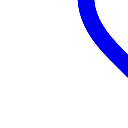
El ISA 02 de Innox es un atril para par
formato muy compacto y guardarlo con s
Características del producto
Sustainable product
not
Type of music stand
flo
Tray type
fol
Foldable base
ye
Maximum stand height (cm)
13
Minimum stand height (cm)
66
Rest width (cm)
not
Music stand weight (grams)
60
Music rest material
me
Music stand base material
me
Color
ne
Se incluye funda
sí