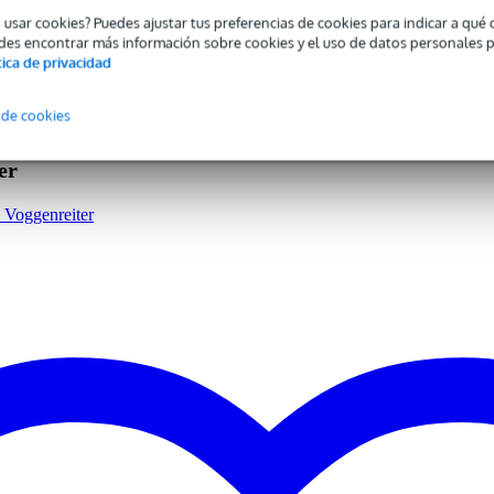
o usar cookies? Puedes ajustar tus preferencias de cookies para indicar a qu
 specified
des encontrar más información sobre cookies y el uso de datos personales 
tica de privacidad
stico
rroco
 de cookies
ble
anco
er
a Voggenreiter
0 gr
0 x 10,0 x 6,0 cm
 educativo
oid (v.5.0) e iOS (10.12)
omas: inglés, alemán, francés, español, neerlandés, portugués, italiano