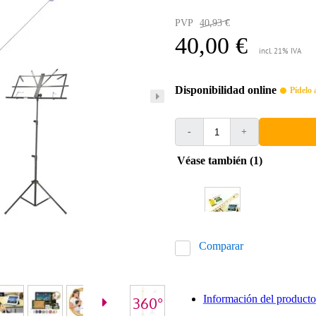
PVP
40,93 €
40,00 €
incl. 21% IVA
Disponibilidad online
Pídelo 
-
+
Véase también (1)
Comparar
Información del producto