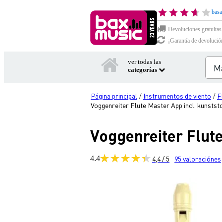
basa
Devoluciones gratuitas
¡Garantía de devolució
ver todas las
categorías
Página principal
Instrumentos de viento
F
/
/
Voggenreiter Flute Master App incl. kunststof 
Voggenreiter Flute 
4.4
4,4 / 5
95
valoraciónes