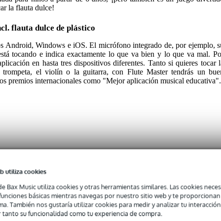
r la flauta dulce!
l. flauta dulce de plástico
ivos Android, Windows e iOS. El micrófono integrado de, por ejemplo, s
está tocando e indica exactamente lo que va bien y lo que va mal. Po
plicación en hasta tres dispositivos diferentes. Tanto si quieres tocar l
a trompeta, el violín o la guitarra, con Flute Master tendrás un bue
os premios internacionales como "Mejor aplicación musical educativa".
aster App + Plastic Recorder
b utiliza cookies
 aburrido puede resultar menos motivador para los niños pequeños
de Bax Music utiliza cookies y otras herramientas similares. Las cookies neces
 Master: un juego educativo e interactivo desarrollado para niños a parti
s funciones básicas mientras navegas por nuestro sitio web y te proporciona
o.
ma. También nos gustaría utilizar cookies para medir y analizar tu interacción
 tanto su funcionalidad como tu experiencia de compra.