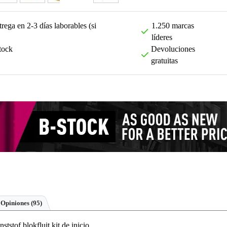
rega en 2-3 días laborables (si
1.250 marcas
líderes
tock
Devoluciones
gratuitas
Opiniones
(95)
tstof blokfluit kit de inicio