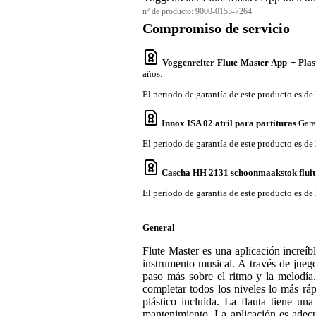
nº de producto:
9000-0153-7264
Compromiso de servicio
Voggenreiter Flute Master App + Plas
años.
El periodo de garantía de este producto es de 
Innox ISA 02 atril para partituras
Gara
El periodo de garantía de este producto es de 
Cascha HH 2131 schoonmaakstok fluit
El periodo de garantía de este producto es de 
General
Flute Master es una aplicación increí
instrumento musical. A través de juego
paso más sobre el ritmo y la melodía.
completar todos los niveles lo más ráp
plástico incluida. La flauta tiene un
mantenimiento. La aplicación es adecu