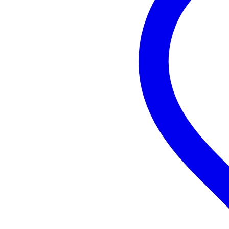
introducción a la flauta dulce
sistema de aprendizaje interactiv
30 desafíos
umbral bajo
apto para niños a partir de 6 año
1x Innox ISA 02 atril pa
El ISA 02 de Innox es un atril para par
formato muy compacto y guardarlo con s
Características del producto
Sustainable product
not
Type of music stand
flo
Tray type
fol
Foldable base
ye
Maximum stand height (cm)
13