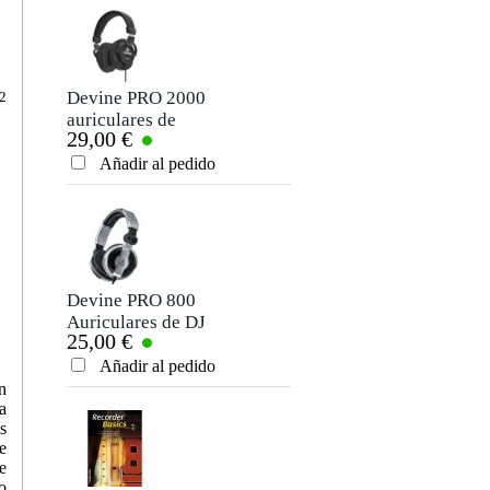
Devine PRO 2000
Yamaha YRS20BG
 2
auriculares de
flauta dulce
29,00 €
11,50 €
estudio
soprano de
digitación barroca
Añadir al pedido
Añadir al pedido
Devine PRO 800
Voggenreiter
Auriculares de DJ
Rhythmic Village
25,00 €
29,00 €
App with
Percussion Pack
Añadir al pedido
Añadir al pedido
n
a
s
e
e
o