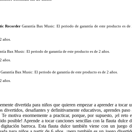
tic Recorder
Garantía Bax Music
: El periodo de garantía de este producto es de
2 años.
ntía Bax Music
: El periodo de garantía de este producto es de 2 años.
2 años.
Garantía Bax Music
: El periodo de garantía de este producto es de 2 años.
2 años.
blemente divertida para niños que quieren empezar a aprender a tocar u
s divertidos, desafiantes y definitivamente educativos, aprendes paso 
 Te motiva enormemente a practicar, porque, por supuesto, ¡el reto e
ido posible! Aprende a tocar canciones sencillas con la flauta dulce d
a digitación barroca. Esta flauta dulce también viene con un juego d
ada para niños a partir de 6 años, ¡pero también es un juego divertid