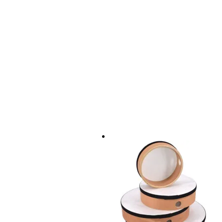
Minimum stand height (cm)
66
Rest width (cm)
not
Music stand weight (grams)
60
Music rest material
me
Music stand base material
me
Color
ne
Se incluye funda
sí
Number of stands
1
Peso y las dimensiones incluyen el paquete
Peso
80
(incluyendo el paquete)
Dimensiones
58,
(incluyendo el paquete)
Características del producto
atril para partituras
ligero
plegable hasta un paquete co