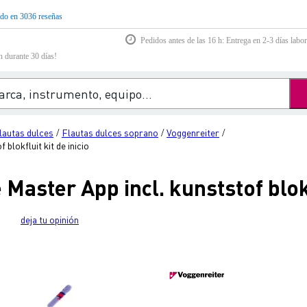
do en 3036 reseñas
Pedidos antes de las 16 h: Entrega en 2-3 días labor
n durante 30 días!
lautas dulces
Flautas dulces soprano
Voggenreiter
/
/
/
blokfluit kit de inicio
Master App incl. kunststof blokfl
deja tu opinión