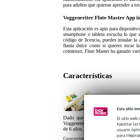
para adultos que quieran aprender a toca
Voggenreiter Flute Master App inc
Esta aplicación es apta para disposit
smartphone o tableta escucha lo que 
código de licencia, puedes instalar la a
flauta dulce como si quieres tocar l
comienzo. Flute Master ha ganado vari
Características
1x Voggenreiter Flute M
Este sitio we
Dado que estudiar un libro árido y
El sitio web 
Voggenreiter ofrece la aplicación Flute
habilitar la
de 6 años. Incluye una flauta de plástic
usuario ópti
para mejorar
Características del producto