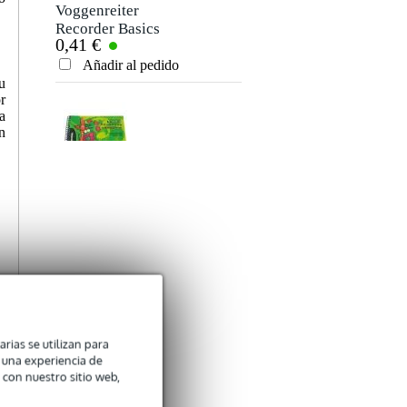
Voggenreiter
Recorder Basics
0,41 €
Edición en inglés
Añadir al pedido
u
r
a
n
Voggenreiter
Voggys Recorder
0,41 €
Songbook
(English)
Añadir al pedido
,
arias se utilizan para
Devine PRO 1000
r
n una experiencia de
auriculares
 con nuestro sitio web,
12,50 €
Añadir al pedido