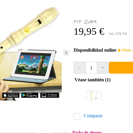
PVP
27,00 €
19,95 €
incl. 21% IVA
Disponibilidad online
Pídelo 
-
+
Véase también (1)
Comparar
Packs de ahorro