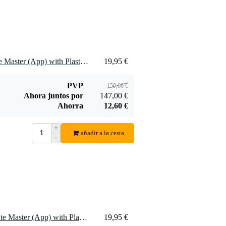
8 x Voggenreiter 1141 Flute Master (App) with Plastic Recorder (German Bore)
19,95 €
PVP
159,60 €
Ahora juntos por
147,00 €
Ahorra
12,60 €
+
añadir a la cesta
-
20 x Voggenreiter 1141 Flute Master (App) with Plastic Recorder (German Bore)
19,95 €