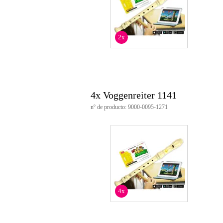
manejo de la aplicación mediante 
compatible con Windows 7/8/10, 
macOS (a partir de la versión 10
en varios idiomas (neerlandés, al
2x
licencia para 3 dispositivos
4x Voggenreiter 1141
nº de producto: 9000-0095-1271
4x