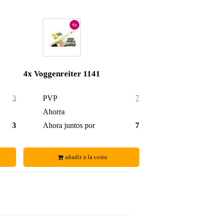
4x
4x Voggenreiter 1141
39,90 €
PVP
79,80 €
1,90 €
Ahorra
5,80 €
38,00 €
Ahora juntos por
74,00 €
añadir a la cesta