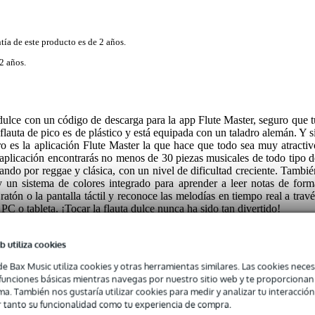
tía de este producto es de 2 años.
2 años.
 dulce con un código de descarga para la app Flute Master, seguro que t
flauta de pico es de plástico y está equipada con un taladro alemán. Y sí
ero es la aplicación Flute Master la que hace que todo sea muy atractiv
a aplicación encontrarás no menos de 30 piezas musicales de todo tipo d
ando por reggae y clásica, con un nivel de dificultad creciente. Tambié
y un sistema de colores integrado para aprender a leer notas de form
ratón o la pantalla táctil y reconoce las melodías en tiempo real a travé
PC o tableta. ¡Tocar la flauta dulce nunca ha sido tan divertido!
b utiliza cookies
de Bax Music utiliza cookies y otras herramientas similares. Las cookies neces
s funciones básicas mientras navegas por nuestro sitio web y te proporciona
ma. También nos gustaría utilizar cookies para medir y analizar tu interacción
 tanto su funcionalidad como tu experiencia de compra.