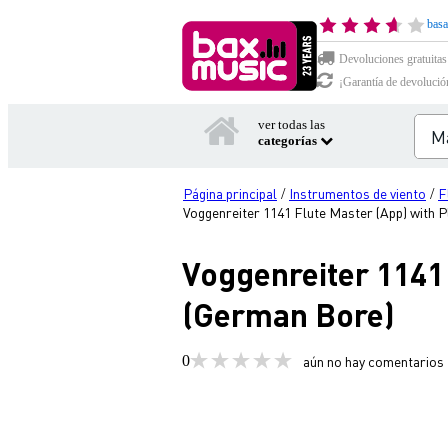
basa
Devoluciones gratuitas
¡Garantía de devolució
ver todas las
categorías
Página principal
Instrumentos de viento
F
/
/
Voggenreiter 1141 Flute Master (App) with 
Voggenreiter 1141 
(German Bore)
0
aún no hay comentarios