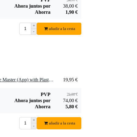
Ahora juntos por
38,00 €
y
Ahorra
1,90 €
+
Hal Leonard
añadir a la cesta
-
Christmas Classics
10,30 €
para flauta dulce
soprano
Añadir al pedido
4 x Voggenreiter 1141 Flute Master (App) with Plastic Recorder (German Bore)
19,95 €
PVP
79,80 €
Ahora juntos por
74,00 €
Ahorra
5,80 €
+
añadir a la cesta
-