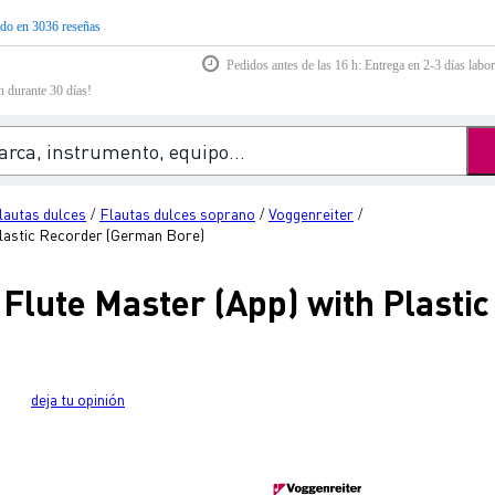
do en 3036 reseñas
Pedidos antes de las 16 h: Entrega en 2-3 días labor
n durante 30 días!
lautas dulces
Flautas dulces soprano
Voggenreiter
/
/
/
Plastic Recorder (German Bore)
Flute Master (App) with Plasti
deja tu opinión