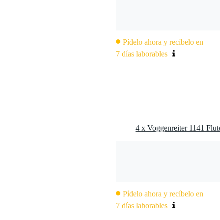
ratón o pantalla táctil
iOS (a partir de la versión 10), Android (a partir de la versión 5.0) 
.12)
emán, inglés, francés, español, portugués, italiano, etc.)
Pídelo ahora y recíbelo en
7 días laborables
Pídelo ahora y recíbelo en
7 días laborables