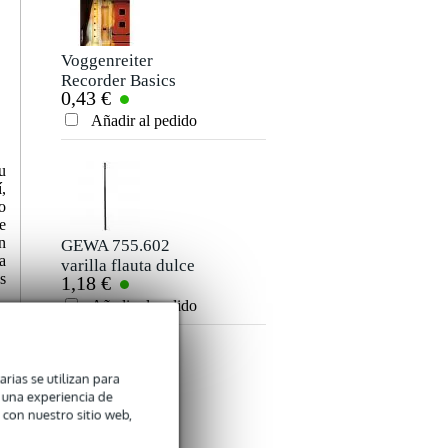
Voggenreiter
Recorder Basics
0,43 €
Edición en inglés
Añadir al pedido
u
,
o
e
n
GEWA 755.602
a
varilla flauta dulce
s
1,18 €
soprano
Añadir al pedido
arias se utilizan para
n una experiencia de
 con nuestro sitio web,
Voggenreiter