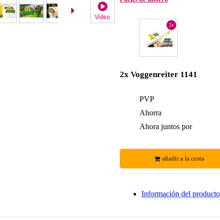
Vídeo
2x
2x Voggenreiter 1141
PVP
Ahorra
Ahora juntos por
añadir a la cesta
Información del producto