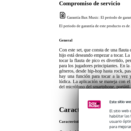
Compromiso de servicio
Garantía Bax Music
: El periodo de garan
El periodo de garantía de este producto es de 
General
Con este set, que consta de una flauta
hijo está deseando empezar a tocar. La 
tocar la flauta de pico es divertido, p
para los jugadores principiantes. En l
géneros, desde hip-hop hasta rock, pas
hay una función para tocar a la vez 
lúdica. La aplicación se maneja con el 
del micrófono del smartphone, portátil, 
Este sitio we
Características
El sitio web 
habilitar la
usuario ópti
Características del producto
para mejorar