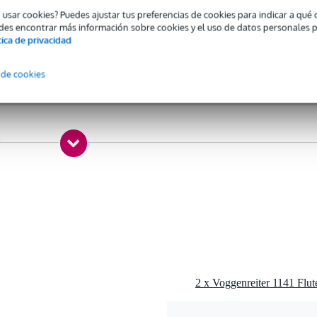
 specified
o usar cookies? Puedes ajustar tus preferencias de cookies para indicar a qu
stico
des encontrar más información sobre cookies y el uso de datos personales 
tica de privacidad
emán
lto
 de cookies
anco
4 gr
0 x 8,0 x 4,0 cm
igo digital Flute Master
che y rascador
 Flute Master (rock, hip-hop, reggae, clásica, etc.)
 la lectura de notas
auta por la app a través del micrófono