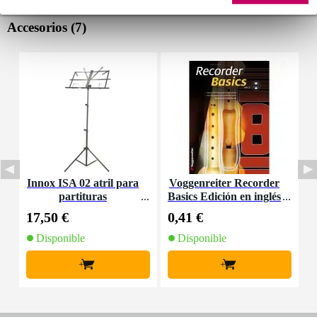
Accesorios (7)
Innox ISA 02 atril para
Voggenreiter Recorder
V
partituras
Basics Edición en inglés
e
17,50 €
0,41 €
0
Disponible
Disponible
+
+