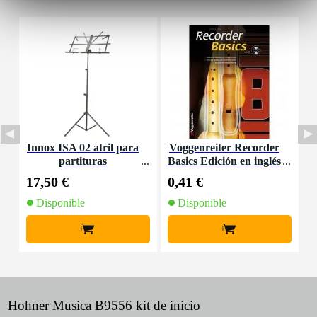
Innox ISA 02 atril para
Voggenreiter Recorder
V
partituras
Basics Edición en inglés
e
17,50 €
0,41 €
0
Disponible
Disponible
+
+
Hohner Musica B9556 kit de inicio