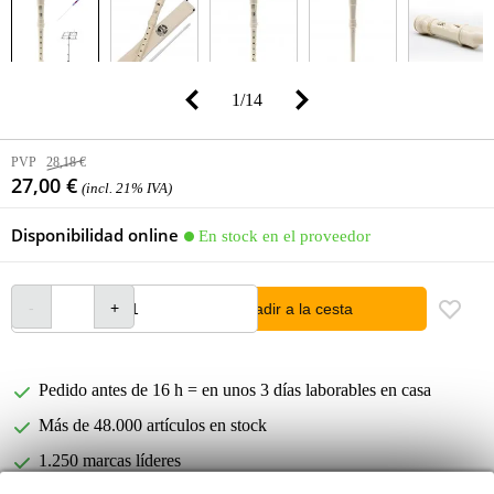
1
/
14
PVP
28,18 €
27,00 €
(incl. 21% IVA)
Disponibilidad online
En stock en el proveedor
añadir a la cesta
Pedido antes de 16 h = en unos 3 días laborables en casa
Más de 48.000 artículos en stock
1.250 marcas líderes