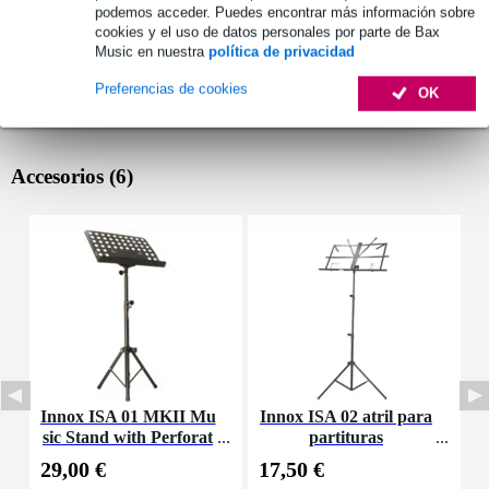
podemos acceder. Puedes encontrar más información sobre
cookies y el uso de datos personales por parte de Bax
Music en nuestra
política de privacidad
Preferencias de cookies
OK
Accesorios (6)
Innox ISA 01 MKII Mu
Innox ISA 02 atril para
V
sic Stand with Perforat
partituras
B
ed Top
29,00 €
17,50 €
0