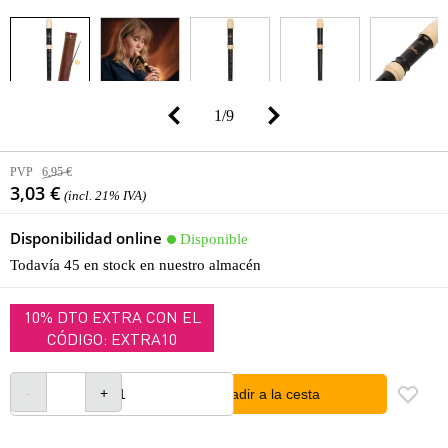
1
/
9
PVP
6,95 €
3,03 €
(incl. 21% IVA)
Disponibilidad online
Disponible
Todavía 45 en stock en nuestro almacén
10% DTO EXTRA CON EL
CÓDIGO: EXTRA10
añadir a la cesta