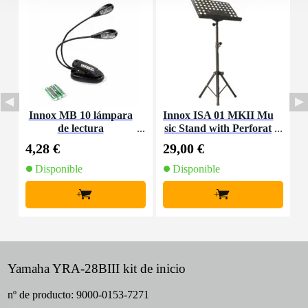
Innox MB 10 lámpara
Innox ISA 01 MKII Mu
K
de lectura
sic Stand with Perforat
o
ed Top
4,28 €
29,00 €
7
Disponible
Disponible
+
+
Yamaha YRA-28BIII kit de inicio
nº de producto:
9000-0153-7271