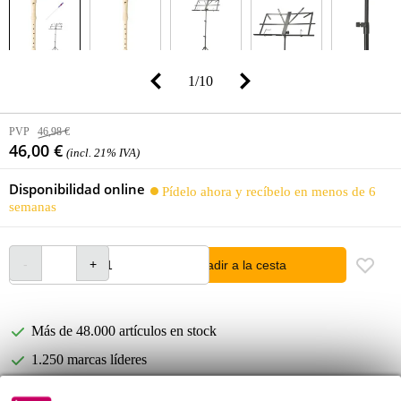
1
/
10
PVP
46,98 €
46,00 €
(incl. 21% IVA)
Disponibilidad online
Pídelo ahora y recíbelo en menos de 6
semanas
añadir a la cesta
Más de 48.000 artículos en stock
1.250 marcas líderes