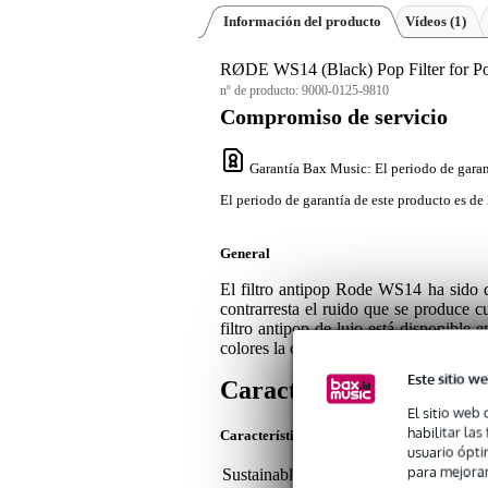
Información del producto
Vídeos (1)
RØDE WS14 (Black) Pop Filter for 
nº de producto:
9000-0125-9810
Compromiso de servicio
Garantía Bax Music
: El periodo de garan
El periodo de garantía de este producto es de 
General
El filtro antipop Rode WS14 ha sido
contrarresta el ruido que se produce 
filtro antipop de lujo está disponible 
colores la configuración cuando se uti
Este sitio we
Características
El sitio web 
habilitar la
Características del producto
usuario ópti
para mejorar
Sustainable product
not