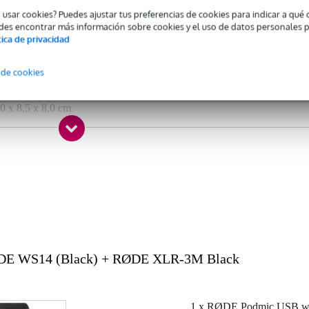
 applicable
o usar cookies? Puedes ajustar tus preferencias de cookies para indicar a qu
des encontrar más información sobre cookies y el uso de datos personales 
 filter for specific microphone
tica de privacidad
 de cookies
gr
0 x 8,5 x 8,0 cm
c usb
DE WS14 (Black) + RØDE XLR-3M Black
1 x RØDE Podmic USB whi