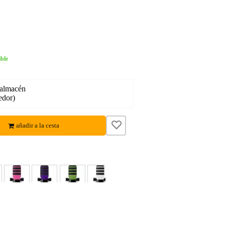
ble
 almacén
edor)
añadir a la cesta