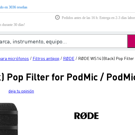
do en 3036 reseñas
Pedidos antes de las 16 h: Entrega en 2-3 días labor
n durante 30 días!
para micrófonos
Filtros antipop
RØDE
RØDE WS14 (Black) Pop Filter
/
/
/
 Pop Filter for PodMic / PodM
deja tu opinión