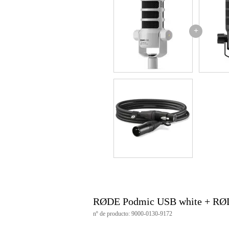
+
RØDE Podmic USB white + RØ
nº de producto: 9000-0130-9172