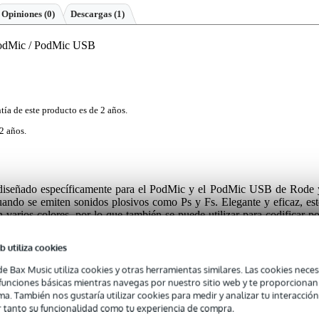
Opiniones
(0)
Descargas (1)
PodMic / PodMic USB
tía de este producto es de 2 años.
2 años.
 diseñado específicamente para el PodMic y el PodMic USB de Rode 
cuando se emiten sonidos plosivos como Ps y Fs. Elegante y eficaz, est
en varios colores, por lo que también se puede utilizar para codificar po
lizan varios PodMic.
b utiliza cookies
de Bax Music utiliza cookies y otras herramientas similares. Las cookies neces
s funciones básicas mientras navegas por nuestro sitio web y te proporciona
ma. También nos gustaría utilizar cookies para medir y analizar tu interacción
 tanto su funcionalidad como tu experiencia de compra.
 specified