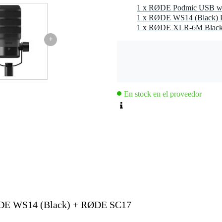
1 x RØDE Podmic USB whi
1 x RØDE XLR-6M Black
+
En stock en el proveedor
DE WS14 (Black) + RØDE SC17