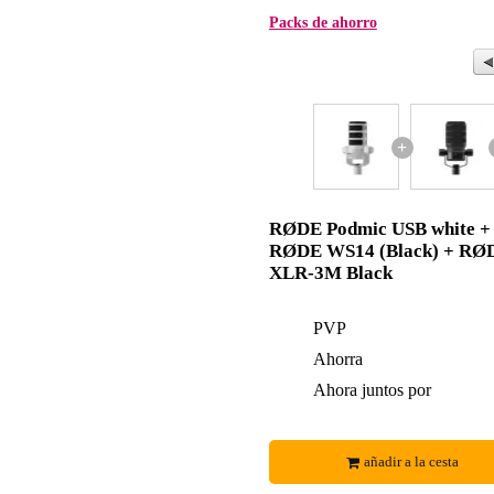
Packs de ahorro
+
RØDE Podmic USB white +
RØDE WS14 (Black) + RØ
XLR-3M Black
PVP
Ahorra
Ahora juntos por
añadir a la cesta