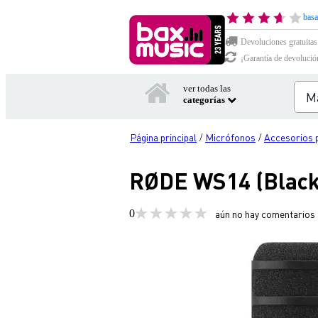
basa
Devoluciones gratuitas
¡Garantía de devolució
ver todas las
categorías
Página principal
Micrófonos
Accesorios 
/
/
RØDE WS14 (Black)
0
aún no hay comentarios