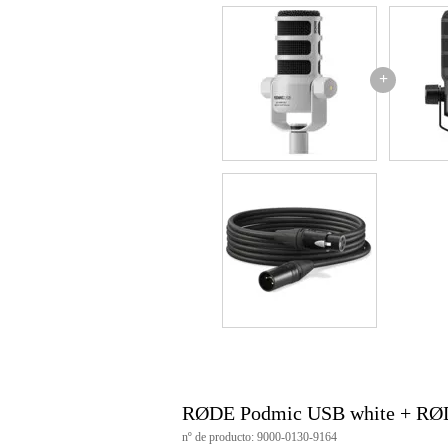
+
RØDE Podmic USB white + RØ
nº de producto: 9000-0130-9164