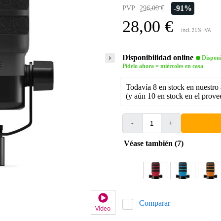
-91%
PVP
296,00 €
28,00 €
incl. 21% IVA
Disponibilidad online
Disponi
Pídelo ahora = miércoles en casa
Todavía 8 en stock en nuestro
(y aún 10 en stock en el prove
-
+
Véase también (7)
Comparar
Vídeo