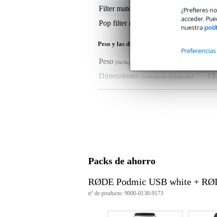
Filter material
not
¿Prefieres n
acceder. Pue
Pop filter mount
pop
nuestra
polí
Peso y las dimensiones incluyen el paquete
Preferencias
Peso
65 
(incluyendo el paquete)
Dimensiones
13,
(incluyendo el paquete)
Características del producto
Rojo WS14
filtro pop para PodMic o PodMi
Color: negro
Packs de ahorro
RØDE Podmic USB white + RØ
nº de producto: 9000-0130-9173