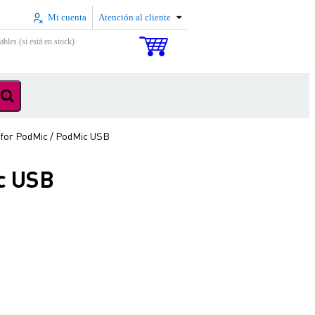
Mi cuenta
Atención al cliente
ables (si está en stock)
 for PodMic / PodMic USB
ic USB