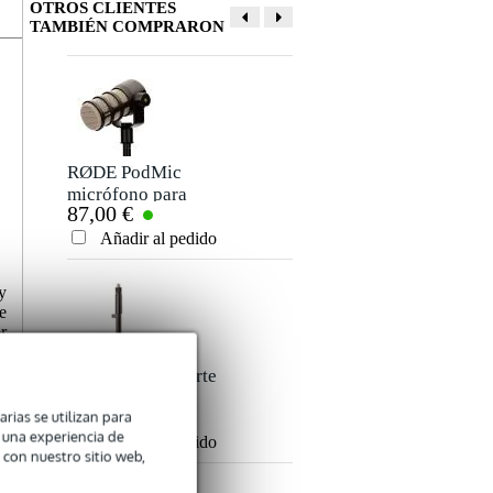
OTROS CLIENTES
TAMBIÉN COMPRARON
RØDE PodMic
RØDE XLR-6M
micrófono para
Black Premium
87,00 €
65,00 €
podcast
XLR Cable, 6m
Añadir al pedido
Añadir al pedido
y
e
r
RØDE DS1 soporte
RØDE SC22 USB-
sobre mesa para
C Cable
28,00 €
17,95 €
arias se utilizan para
micrófono
n una experiencia de
Añadir al pedido
Añadir al pedido
 con nuestro sitio web,