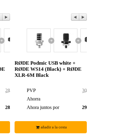
+
+
+
RØDE Podmic USB white +
DE
RØDE WS14 (Black) + RØDE
XLR-6M Black
285,00 €
PVP
302,00 €
4,00 €
Ahorra
3,00 €
281,00 €
Ahora juntos por
299,00 €
añadir a la cesta