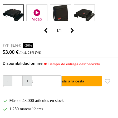
Video
1
/
4
PVP
83,00 €
-36%
53,00 €
(incl. 21% IVA)
Disponibilidad online
Tiempo de entrega desconocido
añadir a la cesta
Más de 48.000 artículos en stock
1.250 marcas líderes