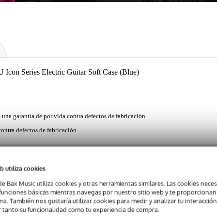
n Series Electric Guitar Soft Case (Blue)
e una garantía de por vida contra defectos de fabricación.
contra defectos de fabricación.
b utiliza cookies
didad y tranquilidad en la carretera, el estuche blando Gator Cases G
léctrica segura y sana de camino a los conciertos. Esencialmente l
de Bax Music utiliza cookies y otras herramientas similares. Las cookies neces
ta con un exterior de nylon resistente al agua junto con parachoques d
s funciones básicas mientras navegas por nuestro sitio web y te proporciona
terciopelo; un soporte de cuello ajustable que se puede quitar según se
ma. También nos gustaría utilizar cookies para medir y analizar tu interacción
a accesorios, así como un bolsillo oculto en la parte posterior par
 tanto su funcionalidad como tu experiencia de compra.
jetos personales; una cremallera principal compatible con cerradur