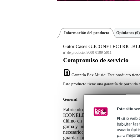
Información del producto
Opiniones
(0)
Gator Cases G-ICONELECTRIC-BLU Ico
nº de producto:
9000-0109-5011
Compromiso de servicio
Garantía Bax Music
: Este producto tien
Este producto tiene una garantía de por vida 
General
Este sitio we
Fabricado para ofrecer la máxima como
ICONELECTRIC mantiene su guitarra e
El sitio web 
último en bolsas para conciertos, cuen
habilitar la
goma y un interior acolchado de micro 
usuario ópti
necesario; un gran compartimento par
para mejorar
guardar pequeños pero importantes ob