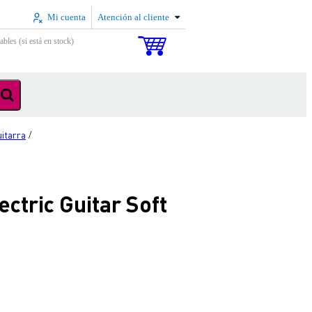
Mi cuenta
Atención al cliente
ables (si está en stock)
uitarra
/
tric Guitar Soft