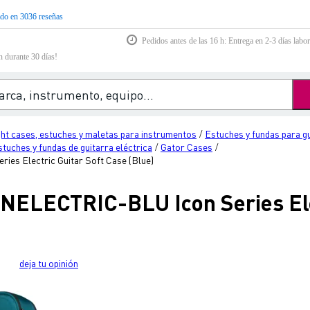
do en 3036 reseñas
Pedidos antes de las 16 h: Entrega en 2-3 días labor
n durante 30 días!
ght cases, estuches y maletas para instrumentos
Estuches y fundas para g
/
tuches y fundas de guitarra eléctrica
Gator Cases
/
/
es Electric Guitar Soft Case (Blue)
NELECTRIC-BLU Icon Series Elec
deja tu opinión