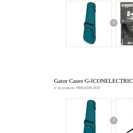
interior de terciopelo suave
reposacuellos extraíble
bolsillos adicionales para acceso
correas ajustables tipo mochila
+
asa ergonómica
color: azul
dimensiones interiores:
largo: 107,95 cm
anchura: 34,29 cm
longitud cuerpo: 47,63 cm
grosor del cuerpo: 6,99 c
perno superior: 28,96 cm
perno inferior: 34,29 cm
Gator Cases G-ICONELECTRIC-
nº de producto: 9000-0109-5018
+