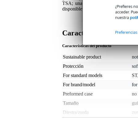
TSA; una cubierta integrada para la
¿Prefieres n
disponible en cuatro colores diferentes; 
acceder. Pue
nuestra
polí
Características
Preferencias
Características del producto
Sustainable product
not
Protección
sof
For standard models
ST,
For brand/model
for
Preformed case
no 
Tamaño
gui
Diestra/zurda
zur
Espacio para clavijas
on 
Specially for hollow/semi-
no
hollow