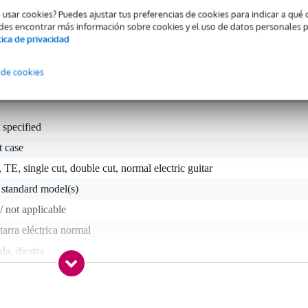
 lluvia; e incluso un abridor de botellas. La G-ICONELECTRIC est
o usar cookies? Puedes ajustar tus preferencias de cookies para indicar a qu
ésta es la versión azul.
des encontrar más información sobre cookies y el uso de datos personales 
tica de privacidad
 de cookies
 specified
t case
 TE, single cut, double cut, normal electric guitar
 standard model(s)
/ not applicable
tarra eléctrica normal
da, diestra
both sides, sólo para 6 en línea