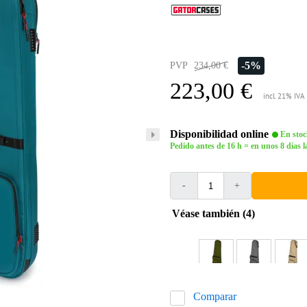
-5%
PVP
234,00 €
223,00 €
incl. 21% IVA
Disponibilidad online
En stoc
Pedido antes de 16 h = en unos 8 días l
-
+
Véase también (4)
Comparar