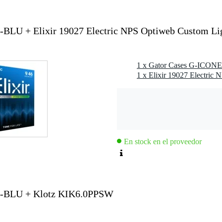
lon
e / n.a.
LU + Elixir 19027 Electric NPS Optiweb Custom Lig
nstrumento
picaduras
l
En stock en el proveedor
 kg
3,0 x 44,5 x 18,0 cm
-BLU + Klotz KIK6.0PPSW
ica