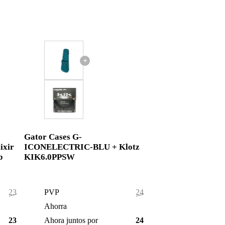
+
Gator Cases G-
xir
ICONELECTRIC-BLU + Klotz
b
KIK6.0PPSW
235,65 €
PVP
245,25 €
0,65 €
Ahorra
2,25 €
235,00 €
Ahora juntos por
243,00 €