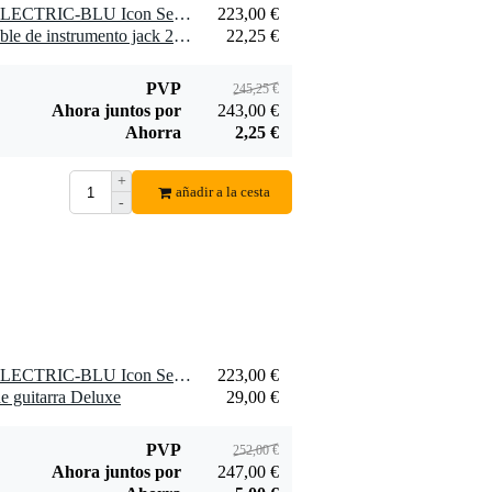
1 x Gator Cases G-ICONELECTRIC-BLU Icon Series Electric Guitar Soft Case (Blue)
223,00 €
1 x Klotz KIK6.0PPSW cable de instrumento jack 2p a jack 2p de 6 metros
22,25 €
PVP
245,25 €
Ahora juntos por
243,00 €
Ahorra
2,25 €
+
añadir a la cesta
-
1 x Gator Cases G-ICONELECTRIC-BLU Icon Series Electric Guitar Soft Case (Blue)
223,00 €
e guitarra Deluxe
29,00 €
PVP
252,00 €
Ahora juntos por
247,00 €