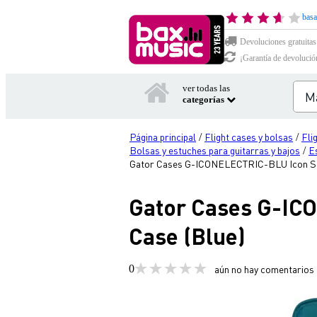
basa
Devoluciones gratuitas
¡Garantía de devolució
ver todas las
categorías
Página principal
Flight cases y bolsas
Fli
/
/
Bolsas y estuches para guitarras y bajos
Es
/
Gator Cases G-ICONELECTRIC-BLU Icon Seri
Gator Cases G-ICO
Case (Blue)
0
aún no hay comentarios