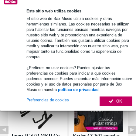
Este sitio web utiliza cookies
Información del producto
El sitio web de Bax Music utiliza cookies y otras
herramientas similares. Las cookies necesarias se utilizan
Tobago AESC-N
para habilitar las funciones básicas mientras navegas por
funda blanda para guitarra clásica
nuestro sitio web y te proporcionan una experiencia de
usuario óptima. También nos gustaría utilizar cookies para
material exterior: poliéster 600 deniers
medir y analizar tu interacción con nuestro sitio web, para
Especificaciones completas
mejorar tanto su funcionalidad como tu experiencia de
compra.
¿Prefieres no usar cookies? Puedes ajustar tus
Accesorios (19)
preferencias de cookies para indicar a qué cookies
podemos acceder. Puedes encontrar más información sobre
cookies y el uso de datos personales por parte de Bax
Music en nuestra
política de privacidad
Preferencias de cookies
OK
Innox IGS 02 MKII Gu
Fazley CGS01 cuerdas
F