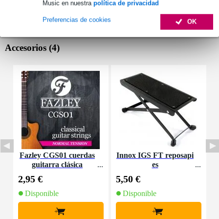
Music en nuestra
política de privacidad
Preferencias de cookies
OK
Accesorios (4)
Fazley CGS01 cuerdas
Innox IGS FT reposapi
I
guitarra clásica
es
2,95 €
5,50 €
9
Disponible
Disponible
+
+