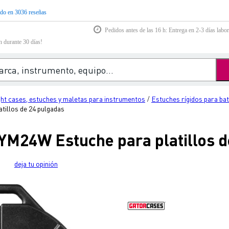
do en 3036 reseñas
Pedidos antes de las 16 h: Entrega en 2-3 días labor
n durante 30 días!
ght cases, estuches y maletas para instrumentos
Estuches rígidos para bat
/
illos de 24 pulgadas
M24W Estuche para platillos d
deja tu opinión