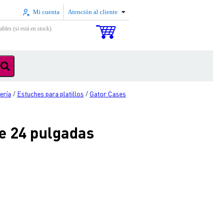
Mi cuenta
Atención al cliente
ables (si está en stock)
ería
Estuches para platillos
Gator Cases
/
/
e 24 pulgadas