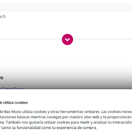
uch
 kg
0 x 63,0 x 13,0 cm
cm × 63,50 cm × 65,41 cm
es
a Gator Cases
b utiliza cookies
de Bax Music utiliza cookies y otras herramientas similares. Las cookies neces
s funciones básicas mientras navegas por nuestro sitio web y te proporciona
ma. También nos gustaría utilizar cookies para medir y analizar tu interacción
 tanto su funcionalidad como tu experiencia de compra.