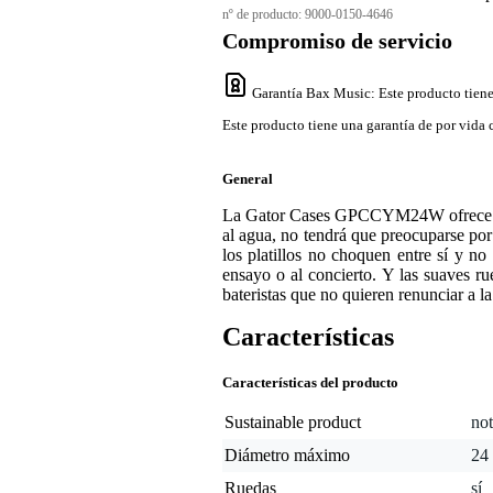
nº de producto:
9000-0150-4646
Compromiso de servicio
Garantía Bax Music
: Este producto tien
Este producto tiene una garantía de por vida 
General
La Gator Cases GPCCYM24W ofrece una pr
al agua, no tendrá que preocuparse por 
los platillos no choquen entre sí y no 
ensayo o al concierto. Y las suaves rue
bateristas que no quieren renunciar a l
Características
Características del producto
Sustainable product
not
Diámetro máximo
24
Ruedas
sí