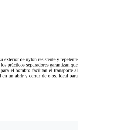
Deja tu opinión
Apodo
Aún no hay opiniones so
Clasificación
Comentario
exterior de nylon resistente y repelente
y los prácticos separadores garantizan que
para el hombro facilitan el transporte al
 en un abrir y cerrar de ojos. Ideal para
Enviar