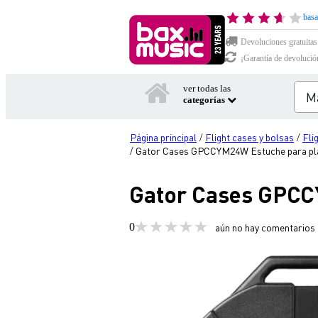
basa
Devoluciones gratuitas
¡Garantía de devolució
ver todas las
categorías
Página principal
Flight cases y bolsas
Fli
/
/
Gator Cases GPCCYM24W Estuche para plat
/
Gator Cases GPCCY
0
aún no hay comentarios