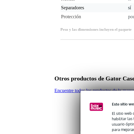
Separadores
sí
Protección
po
Peso y las dimensiones incluyen el paquete
Peso
3,5
(incluyendo el paquete)
Dimensiones
63,
(incluyendo el paquete)
Características del producto
color: negro
dimensiones interiores: 14,61 
Otros productos de Gator Cas
Encuentre todos los productos de la marc
Este sitio we
El sitio web 
habilitar la
usuario ópti
para mejorar