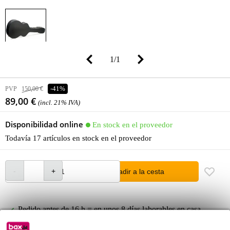
1
/
1
PVP
150,00 €
-41%
89,00 €
(incl. 21% IVA)
Disponibilidad online
En stock en el proveedor
Todavía 17 artículos en stock en el proveedor
añadir a la cesta
Pedido antes de 16 h = en unos 8 días laborables en casa
Más de 48.000 artículos en stock