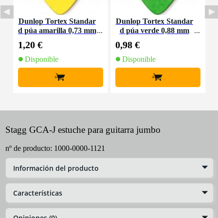
Dunlop Tortex Standar
Dunlop Tortex Standar
E
d púa amarilla 0,73 mm
d púa verde 0,88 mm
r
a
1,20 €
0,98 €
5
Disponible
Disponible
+
+
Stagg GCA-J estuche para guitarra jumbo
nº de producto:
1000-0000-1121
Información del producto
Características
Opiniones (0)