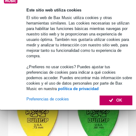
1.250 marcas líderes
Este sitio web utiliza cookies
El sitio web de Bax Music utiliza cookies y otras
herramientas similares. Las cookies necesarias se utilizan
Información del producto
para habilitar las funciones básicas mientras navegas por
nuestro sitio web y te proporcionan una experiencia de
Estuche de guitarra Stagg
usuario óptima. También nos gustaría utilizar cookies para
medir y analizar tu interacción con nuestro sitio web, para
estuche rígido en modelo de guitarra
mejorar tanto su funcionalidad como tu experiencia de
modelo: jumbo-sized western guitar
compra.
Especificaciones completas
¿Prefieres no usar cookies? Puedes ajustar tus
preferencias de cookies para indicar a qué cookies
podemos acceder. Puedes encontrar más información sobre
Accesorios (44)
cookies y el uso de datos personales por parte de Bax
Music en nuestra
política de privacidad
Preferencias de cookies
OK