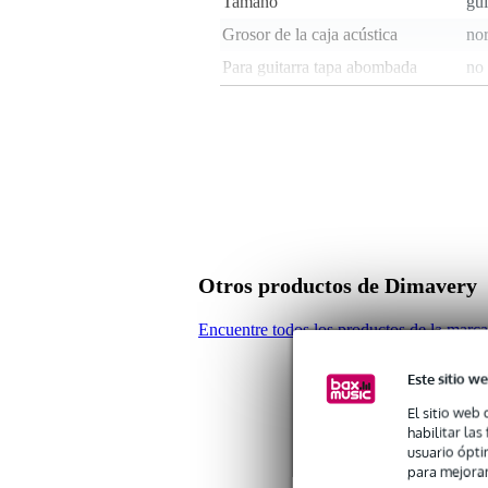
Tamaño
gui
Grosor de la caja acústica
no
Para guitarra tapa abombada
no
Material
A
Thickness of bag lining (mm)
non
Para cuántos instrumentos
1 i
Superficie/s
no
Correas
no
Impermeable
sal
Otros productos de Dimavery
Color
ne
Cierre
no
Encuentre todos los productos de la mar
Peso y las dimensiones incluyen el paquete
Este sitio we
El sitio web 
Peso
3,7
(incluyendo el paquete)
habilitar la
Dimensiones
113
usuario ópti
(incluyendo el paquete)
para mejorar