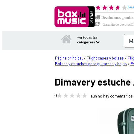
basa
Devoluciones gratuitas
¡Garantía de devolució
ver todas las
categorías
Página principal
Flight cases y bolsas
Fli
/
/
Bolsas y estuches para guitarras y bajos
E
/
Dimavery estuche 
0
aún no hay comentarios