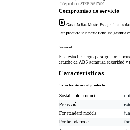
nº de producto:
STKE-26347620
Compromiso de servicio
Garantía Bax Music
: Este producto sola
Este producto solamente tiene una garantía co
General
Este estuche negro para guitarras acú
estuche de ABS garantiza seguridad y pr
Características
Características del producto
Sustainable product
not
Protección
es
For standard models
ju
For brand/model
for