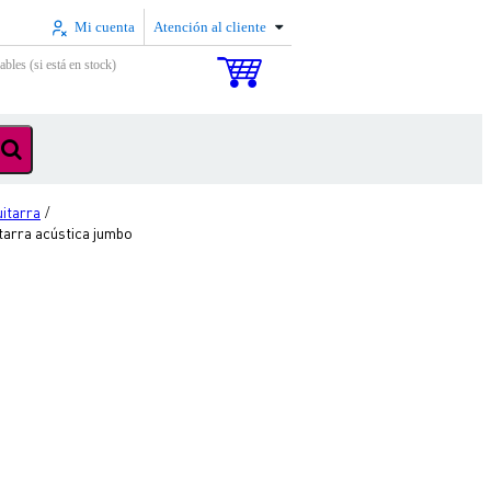
Mi cuenta
Atención al cliente
ables (si está en stock)
uitarra
/
tarra acústica jumbo