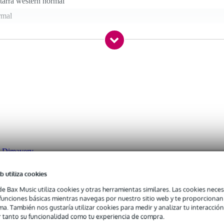
tarra western normal
rmal
BS
e / n.a.
nstrumento
picaduras
gro
ca Dimavery
b utiliza cookies
de Bax Music utiliza cookies y otras herramientas similares. Las cookies neces
 kg
s funciones básicas mientras navegas por nuestro sitio web y te proporciona
,0 x 49,0 x 16,0 cm
ma. También nos gustaría utilizar cookies para medir y analizar tu interacción
 tanto su funcionalidad como tu experiencia de compra.