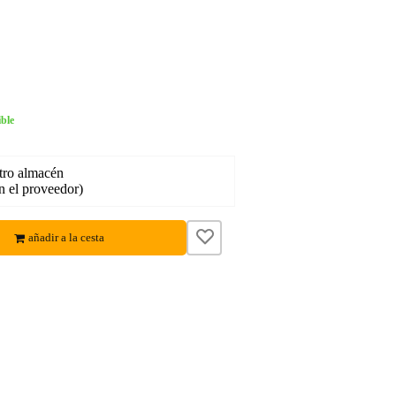
ble
tro almacén
en el proveedor)
añadir a la cesta