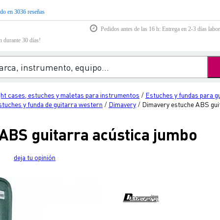
do en 3036 reseñas
Pedidos antes de las 16 h: Entrega en 2-3 días labor
n durante 30 días!
ght cases, estuches y maletas para instrumentos
Estuches y fundas para g
/
stuches y funda de guitarra western
Dimavery
Dimavery estuche ABS gui
/
/
ABS guitarra acústica jumbo
deja tu opinión