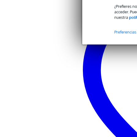
Características del producto
¿Prefieres n
acceder. Pue
Material ABS
nuestra
polí
color: negro
incl. asa
transporte seguro y protegido
Preferencias
peso del paquete: 3,7 kg