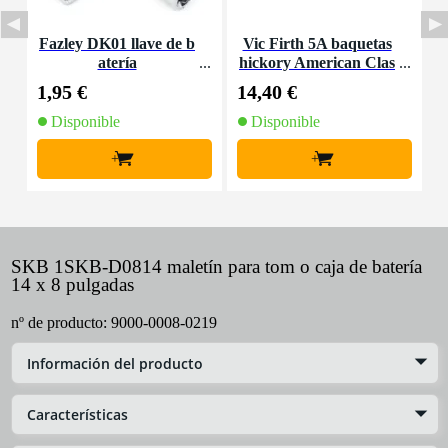
Fazley DK01 llave de b
Vic Firth 5A baquetas
F
atería
hickory American Clas
sic, punta de madera
1,95 €
14,40 €
3
Disponible
Disponible
+
+
SKB 1SKB-D0814 maletín para tom o caja de batería
14 x 8 pulgadas
nº de producto:
9000-0008-0219
Información del producto
Características