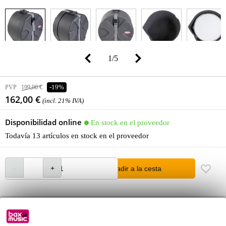
1
/
5
PVP
199,00 €
-19%
162,00 €
(incl. 21% IVA)
Disponibilidad online
En stock en el proveedor
Todavía 13 artículos en stock en el proveedor
añadir a la cesta
Pedido antes de 16 h = en unos 8 días laborables en casa
Más de 48.000 artículos en stock