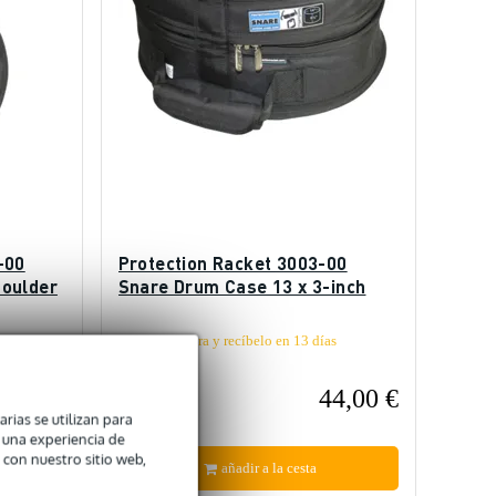
-00
Protection Racket 3003-00
houlder
Snare Drum Case 13 x 3-inch
s
Pídelo ahora y recíbelo en 13 días
laborables
6,00 €
44,00 €
PVP
50,00 €
arias se utilizan para
n una experiencia de
 con nuestro sitio web,
añadir a la cesta