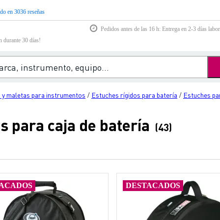
do en 3036 reseñas
Pedidos antes de las 16 h: Entrega en 2-3 días labor
n durante 30 días!
s y maletas para instrumentos
Estuches rígidos para batería
Estuches par
/
/
s para caja de batería
(43)
ACADOS
DESTACADOS