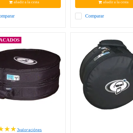
añadir a la cesta
añadir a la cesta
omparar
Comparar
ACADOS
3
valoraciónes