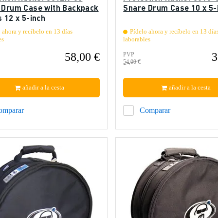
 Drum Case with Backpack
Snare Drum Case 10 x 5-
 12 x 5-inch
 ahora y recíbelo en 13 días
Pídelo ahora y recíbelo en 13 día
es
laborables
58,00 €
3
PVP
54,00 €
añadir a la cesta
añadir a la cesta
omparar
Comparar