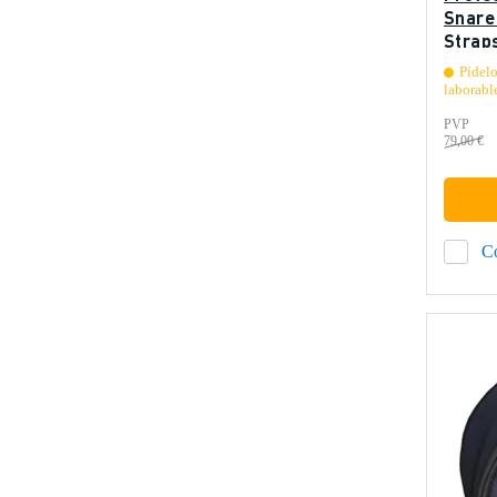
Snare
Straps
Pídelo
laborabl
PVP
79,00 €
C