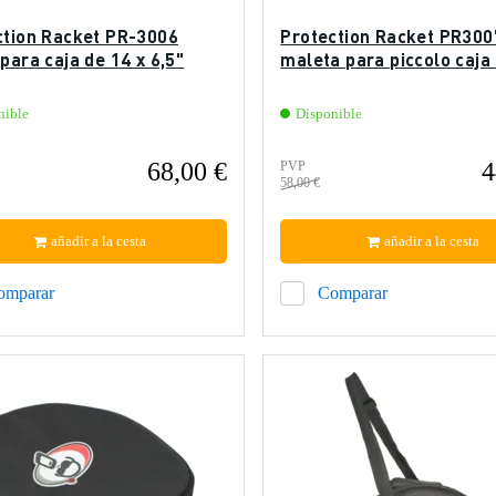
ction Racket PR-3006
Protection Racket PR300
para caja de 14 x 6,5"
maleta para piccolo caja
nible
Disponible
68,00 €
4
PVP
58,00 €
añadir a la cesta
añadir a la cesta
omparar
Comparar