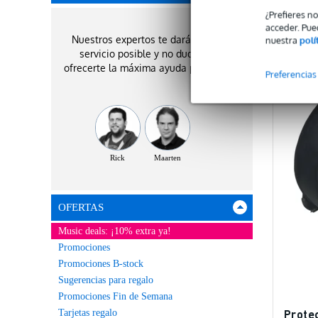
¿Prefieres n
C
acceder. Pue
Nuestros expertos te darán el mejor
nuestra
polí
servicio posible y no dudarán en
ofrecerte la máxima ayuda profesional.
Preferencias
Rick
Maarten
OFERTAS
Music deals: ¡10% extra ya!
Promociones
Promociones B-stock
Sugerencias para regalo
Promociones Fin de Semana
Prote
Tarjetas regalo