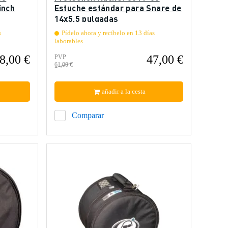
inch
Estuche estándar para Snare de
14x5,5 pulgadas
s
Pídelo ahora y recíbelo en 13 días
laborables
8,00 €
47,00 €
PVP
61,00 €
añadir a la cesta
Comparar