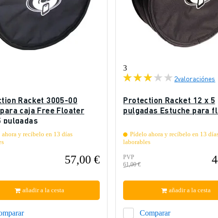
3
2
valoraciónes
ction Racket 3005-00
Protection Racket 12 x 5
para caja Free Floater
pulgadas Estuche para fl
5 pulgadas
 ahora y recíbelo en 13 días
Pídelo ahora y recíbelo en 13 día
es
laborables
57,00 €
4
PVP
61,00 €
añadir a la cesta
añadir a la cesta
omparar
Comparar