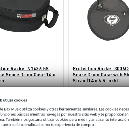
ction Racket N14X6.5S
Protection Racket 3006C
se Snare Drum Case 14 x
Snare Drum Case with S
ch
Strap (14 x 6.5-inch)
 ahora y recíbelo en 8 días laborables
Pídelo ahora y recíbelo en 13 día
laborables
b utiliza cookies
33,00 €
7
PVP
85,00 €
de Bax Music utiliza cookies y otras herramientas similares. Las cookies neces
s funciones básicas mientras navegas por nuestro sitio web y te proporciona
ma. También nos gustaría utilizar cookies para medir y analizar tu interacción
añadir a la cesta
añadir a la cesta
 tanto su funcionalidad como tu experiencia de compra.