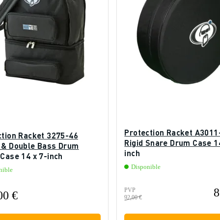
Protection Racket A3011
ction Racket 3275-46
Rigid Snare Drum Case 14
 & Double Bass Drum
inch
Case 14 x 7-inch
Disponible
nible
8
PVP
00 €
92,00 €