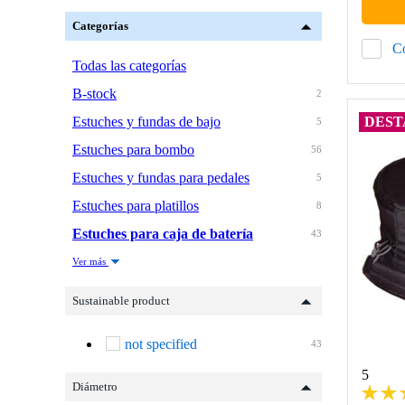
Categorías
C
Todas las categorías
B-stock
2
Estuches y fundas de bajo
DEST
5
Estuches para bombo
56
Estuches y fundas para pedales
5
Estuches para platillos
8
Estuches para caja de batería
43
Ver más
Sustainable product
not specified
43
5
Diámetro