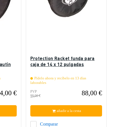
Protection Racket funda para
autín
caja de 14 x 12 pulgadas
s
Pídelo ahora y recíbelo en 13 días
laborables
4,00 €
88,00 €
PVP
99,00 €
añadir a la cesta
Comparar