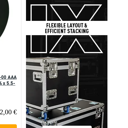
-00 AAA
 x 5.5-
2,00 €