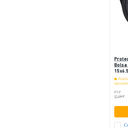
Prote
Bolsa 
15x6,
Pídelo
laborabl
PVP
65,00 €
C