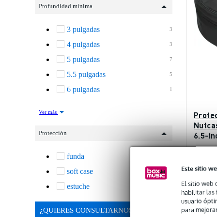
Profundidad mínima
3 pulgadas
3
4 pulgadas
3
5 pulgadas
7
5.5 pulgadas
5
6 pulgadas
1
Ver más
Prote
Nutca
Protección
6.5-in
Pídelo
funda
8
Este sitio we
soft case
4
PVP
48,00 €
El sitio web 
estuche
31
habilitar la
usuario ópti
para mejorar
¿QUIERES CONSULTARNOS?