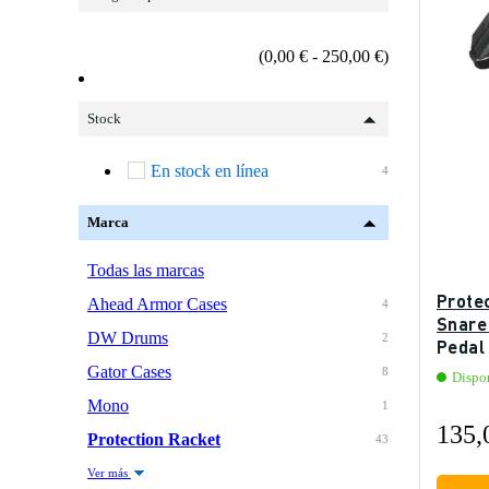
(0,00 € - 250,00 €)
Stock
En stock en línea
4
Marca
Todas las marcas
Prote
Ahead Armor Cases
4
Snare
DW Drums
2
Pedal 
Gator Cases
8
Dispo
Mono
1
135,
Protection Racket
43
Ver más