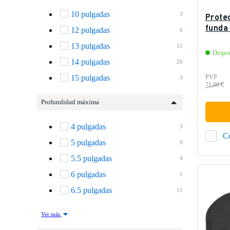
10 pulgadas
3
Prote
funda 
12 pulgadas
6
13 pulgadas
11
Dispo
14 pulgadas
20
15 pulgadas
PVP
3
71,00 €
Profundidad máxima
4 pulgadas
3
C
5 pulgadas
9
5.5 pulgadas
4
6 pulgadas
1
6.5 pulgadas
11
Ver más