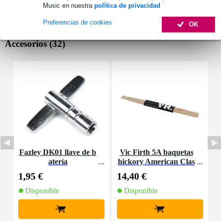
Music en nuestra
política de privacidad
Preferencias de cookies
OK
Accesorios (32)
Fazley DK01 llave de b
Vic Firth 5A baquetas
I
atería
hickory American Clas
sic, punta de madera
1,95 €
14,40 €
1
Disponible
Disponible
+
+