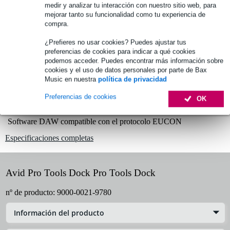
medir y analizar tu interacción con nuestro sitio web, para
mejorar tanto su funcionalidad como tu experiencia de
Elija ahora 2 años de garantía adicional y más ventajas
compra.
exclusivas!
¿Prefieres no usar cookies? Puedes ajustar tus
Premio de 56,10 €
preferencias de cookies para indicar a qué cookies
podemos acceder. Puedes encontrar más información sobre
Información del producto
cookies y el uso de datos personales por parte de Bax
Music en nuestra
política de privacidad
Controlador DAW
Preferencias de cookies
OK
para Apple iPad en combinación con Pro Tools y la aplicación de
gestión iOS
Software DAW compatible con el protocolo EUCON
Especificaciones completas
Avid Pro Tools Dock Pro Tools Dock
nº de producto:
9000-0021-9780
Información del producto