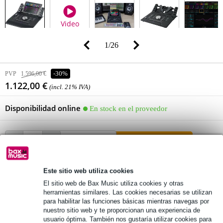
Video
1
/
26
PVP
1.596,00 €
-30%
1.122,00 €
(incl. 21% IVA)
Disponibilidad online
En stock en el proveedor
añadir a la cesta
Este sitio web utiliza cookies
Pedido antes de 16 h = en unos 9 días laborables en casa
El sitio web de Bax Music utiliza cookies y otras
herramientas similares. Las cookies necesarias se utilizan
Más de 48.000 artículos en stock
para habilitar las funciones básicas mientras navegas por
1.250 marcas líderes
nuestro sitio web y te proporcionan una experiencia de
usuario óptima. También nos gustaría utilizar cookies para