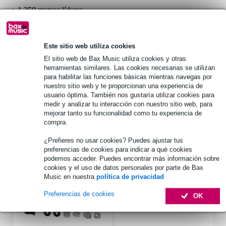
1.250 marcas líderes
Información del producto
Este sitio web utiliza cookies
El sitio web de Bax Music utiliza cookies y otras
tipo: cerradura de superficie
herramientas similares. Las cookies necesarias se utilizan
material: acero
para habilitar las funciones básicas mientras navegas por
nuestro sitio web y te proporcionan una experiencia de
superficie: cromada
usuario óptima. También nos gustaría utilizar cookies para
medir y analizar tu interacción con nuestro sitio web, para
Especificaciones completas
mejorar tanto su funcionalidad como tu experiencia de
compra.
Accesorios (7)
¿Prefieres no usar cookies? Puedes ajustar tus
preferencias de cookies para indicar a qué cookies
podemos acceder. Puedes encontrar más información sobre
cookies y el uso de datos personales por parte de Bax
Music en nuestra
política de privacidad
Preferencias de cookies
OK