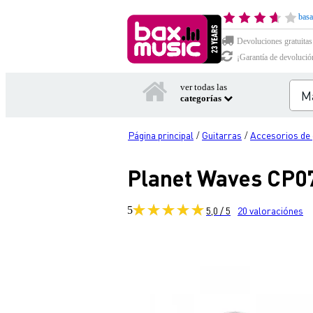
basa
Devoluciones gratuitas
¡Garantía de devolució
ver todas las
categorías
Página principal
Guitarras
Accesorios de 
/
/
Planet Waves CP07
5
5,0 / 5
20
valoraciónes