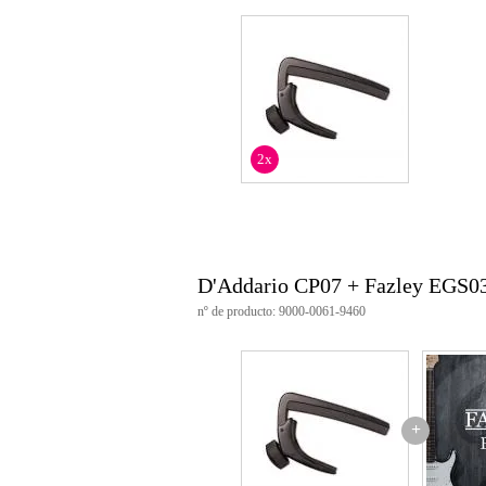
tensión se regula fácilmente
se acopla y quita con facilidad y
de material sintético ABS
queda bien acoplada en el mástil
color: negro
2x
D'Addario CP07 + Fazley EGS0
nº de producto: 9000-0061-9460
+