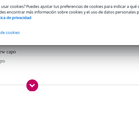
o usar cookies? Puedes ajustar tus preferencias de cookies para indicar a qu
des encontrar más información sobre cookies y el uso de datos personales 
tica de privacidad
 specified
 de cookies
tarra western, guitarra eléctrica
rew capo
gro
gr
0 x 9,5 x 2,0 cm
ricas de diapasón convexo