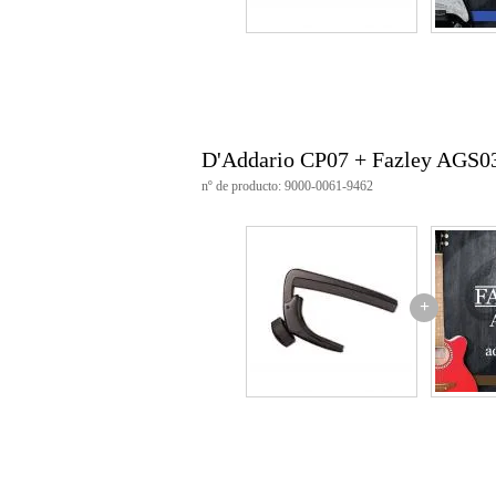
D'Addario CP07 + Fazley AGS0
nº de producto: 9000-0061-9462
+