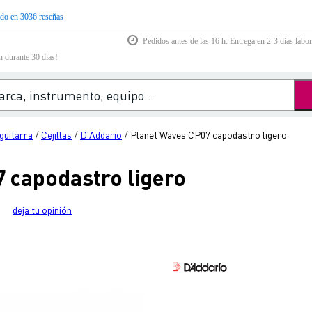
do en 3036 reseñas
Pedidos antes de las 16 h: Entrega en 2-3 días labor
n durante 30 días!
guitarra
Cejillas
D'Addario
Planet Waves CP07 capodastro ligero
/
/
/
 capodastro ligero
deja tu opinión