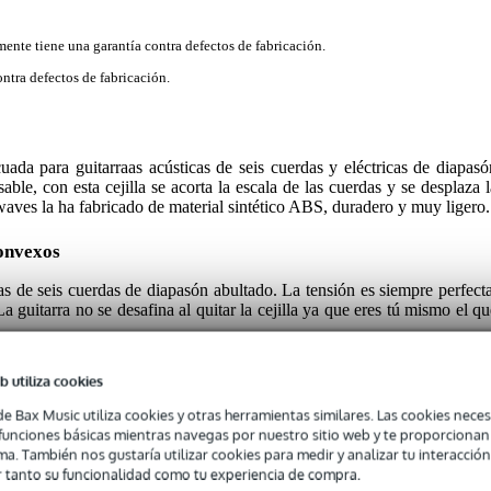
mente tiene una garantía contra defectos de fabricación.
ntra defectos de fabricación.
ada para guitarraas acústicas de seis cuerdas y eléctricas de diapasó
ble, con esta cejilla se acorta la escala de las cuerdas y se desplaza l
 waves la ha fabricado de material sintético ABS, duradero y muy ligero.
convexos
ras de seis cuerdas de diapasón abultado. La tensión es siempre perfecta
a guitarra no se desafina al quitar la cejilla ya que eres tú mismo el qu
e producto
b utiliza cookies
lla CP07 no es adecuada para guitarras de 12 cuerdas
de Bax Music utiliza cookies y otras herramientas similares. Las cookies neces
s funciones básicas mientras navegas por nuestro sitio web y te proporciona
ma. También nos gustaría utilizar cookies para medir y analizar tu interacción
 tanto su funcionalidad como tu experiencia de compra.