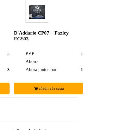
D'Addario CP07 + Fazley
EGS03
31,90 €
PVP
18,90 €
0,90 €
Ahorra
0,55 €
31,00 €
Ahora juntos por
18,35 €
añadir a la cesta