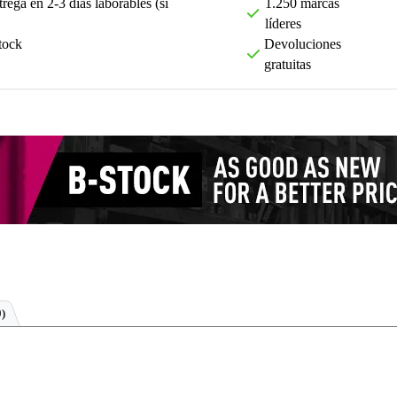
rega en 2-3 días laborables (si
1.250 marcas
líderes
tock
Devoluciones
gratuitas
0)