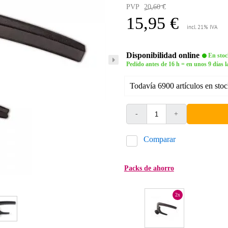
PVP
20,60 €
15,95 €
incl. 21% IVA
Disponibilidad online
En stoc
Pedido antes de 16 h = en unos 9 días l
Todavía 6900 artículos en stoc
-
+
Comparar
Packs de ahorro
2x