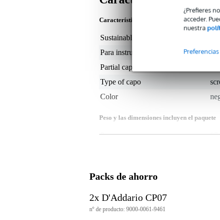
¿Prefieres n
acceder. Pue
Características del producto
nuestra
polí
Sustainable product
not
Preferencias
Para instrumento de cuerda
gui
Partial capo
no
Type of capo
sc
Color
ne
Peso y las dimensiones incluyen el paquete
Peso
85 
(incluyendo el paquete)
Dimensiones
18,
(incluyendo el paquete)
Características del producto
Packs de ahorro
capodastro ligero
para guitarras acústicas y eléct
2x D'Addario CP07
para guitarras de 6 cuerdas
nº de producto: 9000-0061-9461
se acopla con tan solo una mano