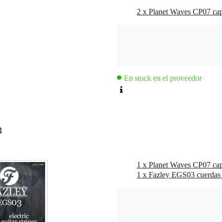
 rapidez
2 x Planet Waves CP07 cap
, consigue buenos acordes barre
En stock en el proveedor
3
1 x Planet Waves CP07 cap
1 x Fazley EGS03 cuerdas pa