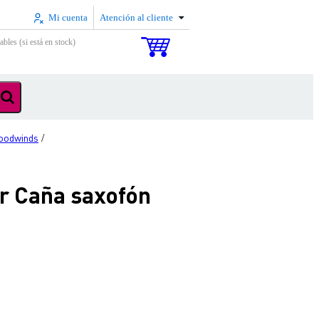
Mi cuenta
Atención al cliente
ables (si está en stock)
oodwinds
/
r Caña saxofón