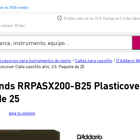
do en 3036 reseñas
Pedidos antes de las 16 h: Entrega en 2-3 días labor
n durante 30 días!
ccesorios para instrumentos de viento
Cañas para saxofón
D'Addario W
/
/
over Caña saxofón alto, 2.0. Paquete de 25
nds RRPASX200-B25 Plasticove
de 25
deja tu opinión