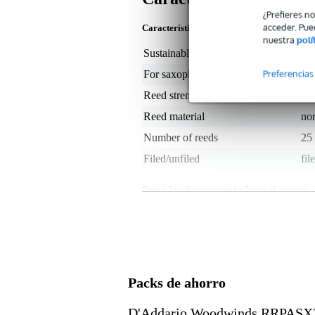
¿Prefieres n
acceder. Pue
Características del producto
nuestra
polí
Sustainable product
not
Preferencias
For saxophone type
al
Reed strength
2
Reed material
no
Number of reeds
25
Filed/unfiled
fil
Peso y las dimensiones incluyen el paquete
Peso
50 
(incluyendo el paquete)
Dimensiones
12,
(incluyendo el paquete)
Características del producto
Packs de ahorro
número de piezas: 5
resistencia: 2.0
D'Addario Woodwinds RRPASX2
tipo: limado