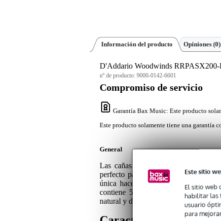
Información del producto
Opiniones
(0)
D'Addario Woodwinds RRPASX200-B25 
nº de producto:
9000-0142-6601
Compromiso de servicio
Garantía Bax Music
: Este producto sola
Este producto solamente tiene una garantía co
General
Las cañas D'Addario Plasticover para
Este sitio we
perfecto para una variedad de estilos 
única hace que estas cañas sean extr
El sitio web 
contiene 5 lengüetas y es ideal para
habilitar la
natural y diseñadas en EE.UU.
usuario ópti
para mejorar
Características