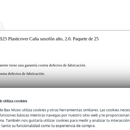
Plasticover Caña saxofón alto, 2.0. Paquete de 25
mente tiene una garantía contra defectos de fabricación.
ntra defectos de fabricación.
 saxofón alto en fuerza 2.0 ofrecen un sonido brillante y proyecto
b utiliza cookies
musicales, incluyendo rock, pop y jazz latino. La superficie recubiert
a duraderas y resistentes a condiciones climáticas extremas. El jueg
de Bax Music utiliza cookies y otras herramientas similares. Las cookies neces
 cambiar rápidamente de instrumento. Fabricadas con cañas de cultiv
s funciones básicas mientras navegas por nuestro sitio web y te proporciona
ma. También nos gustaría utilizar cookies para medir y analizar tu interacción
 tanto su funcionalidad como tu experiencia de compra.