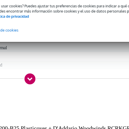
o usar cookies? Puedes ajustar tus preferencias de cookies para indicar a qu
des encontrar más información sobre cookies y el uso de datos personales 
tica de privacidad
 specified
 de cookies
to saxophone
rmal
ed
gr
0 x 10,0 x 6,0 cm
00-B25 Plasticover + D'Addario Woodwinds RCRKG