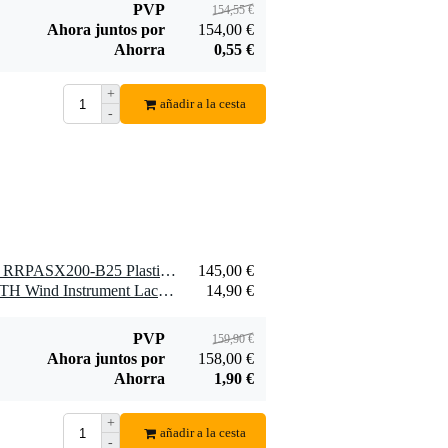
PVP
154,55 €
Ahora juntos por
154,00 €
Ahorra
0,55 €
+
añadir a la cesta
-
1 x D'Addario Woodwinds RRPASX200-B25 Plasticover Caña saxofón alto, 2.0. Paquete de 25
145,00 €
1 x Yamaha BMMLCCLOTH Wind Instrument Lacquer Cloth
14,90 €
PVP
159,90 €
Ahora juntos por
158,00 €
Ahorra
1,90 €
+
añadir a la cesta
-