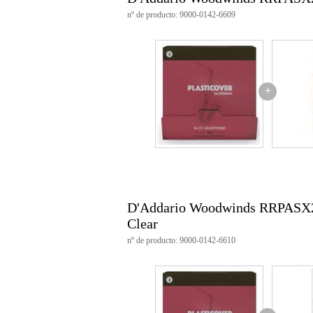
material: caña natural
nº de producto: 9000-0142-6609
color: natural (estratificado con 
compatibilidad: adecuado para s
número de artículo: RRP05AS
peso: 0,1 kg
+
D'Addario Woodwinds RRPASX20
Clear
nº de producto: 9000-0142-6610