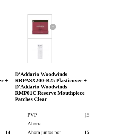
+
D'Addario Woodwinds
er +
RRPASX200-B25 Plasticover +
D'Addario Woodwinds
RMP01C Reserve Mouthpiece
Patches Clear
PVP
154,55 €
Ahorra
0,55 €
147,99 €
Ahora juntos por
154,00 €