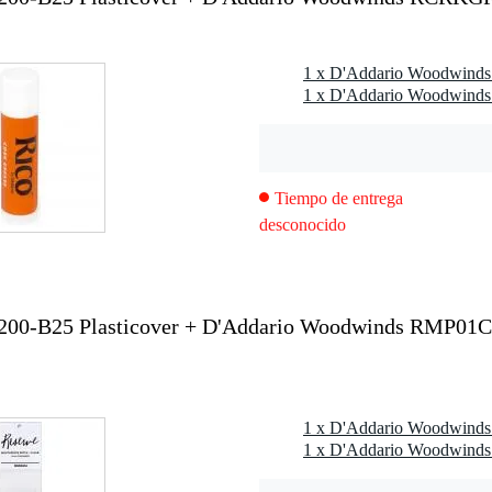
revestimiento)
axofón alto
X200
Tiempo de entrega
desconocido
0-B25 Plasticover + D'Addario Woodwinds RMP01C 