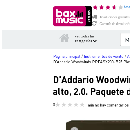
basa
Devoluciones gratuitas
¡Garantía de devolució
ver todas las
categorías
Página principal
Instrumentos de viento
A
/
/
D'Addario Woodwinds RRPASX200-B25 Plastic
D'Addario Woodwi
alto, 2.0. Paquete 
0
aún no hay comentarios