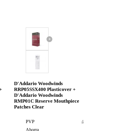
+
D'Addario Woodwinds
+
RRP05SSX400 Plasticover +
D'Addario Woodwinds
RMP01C Reserve Mouthpiece
Patches Clear
PVP
47,55 €
Ahorra
0,55 €