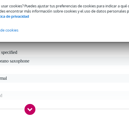
ales. Las cañas están disponibles en medias cañas de 1,5 a 4,0 y está
o usar cookies? Puedes ajustar tus preferencias de cookies para indicar a qu
s en EE.UU..
des encontrar más información sobre cookies y el uso de datos personales 
tica de privacidad
 de cookies
 specified
prano saxophone
rmal
ed
gr
0 x 10,0 x 6,0 cm