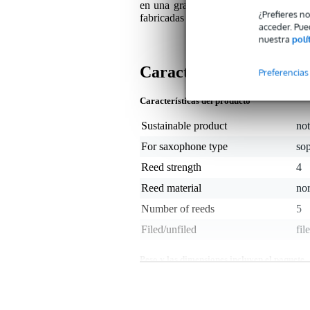
en una gran variedad de estilos music
¿Prefieres n
fabricadas con cañas naturales lavada
acceder. Pue
nuestra
polí
Características
Preferencias
Características del producto
Sustainable product
not
For saxophone type
so
Reed strength
4
Reed material
no
Number of reeds
5
Filed/unfiled
fil
Peso y las dimensiones incluyen el paquete
Peso
50 
(incluyendo el paquete)
Dimensiones
12,
(incluyendo el paquete)