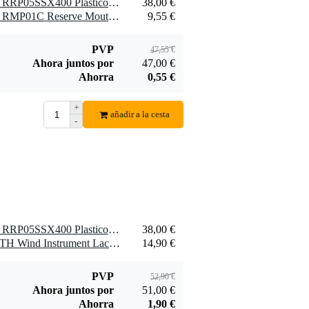
1 x D'Addario Woodwinds RRP05SSX400 Plasticover Caña saxofón soprano, 4.0, paquete de 5
38,00 €
1 x D'Addario Woodwinds RMP01C Reserve Mouthpiece Patches Clear (Pack of 5)
9,55 €
PVP
47,55 €
Ahora juntos por
47,00 €
Ahorra
0,55 €
+
añadir a la cesta
-
1 x D'Addario Woodwinds RRP05SSX400 Plasticover Caña saxofón soprano, 4.0, paquete de 5
38,00 €
1 x Yamaha BMMLCCLOTH Wind Instrument Lacquer Cloth
14,90 €
PVP
52,90 €
Ahora juntos por
51,00 €
Ahorra
1,90 €