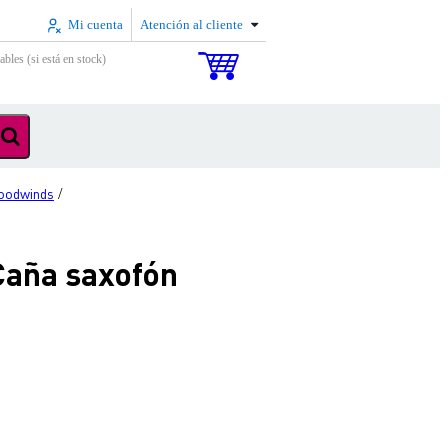
Mi cuenta
Atención al cliente
ables (si está en stock)
oodwinds
/
Caña saxofón