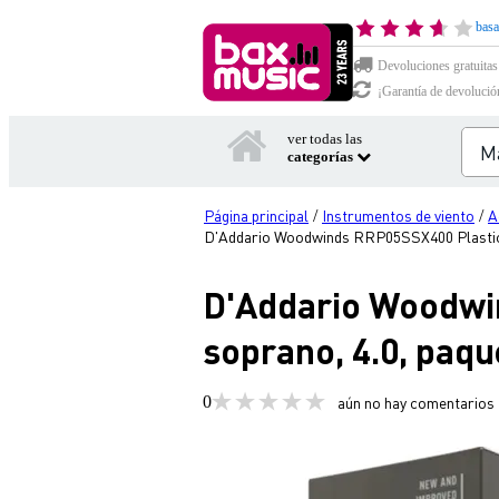
basa
Devoluciones gratuitas
¡Garantía de devolució
ver todas las
categorías
Página principal
Instrumentos de viento
A
/
/
D'Addario Woodwinds RRP05SSX400 Plastico
D'Addario Woodwi
soprano, 4.0, paqu
0
aún no hay comentarios