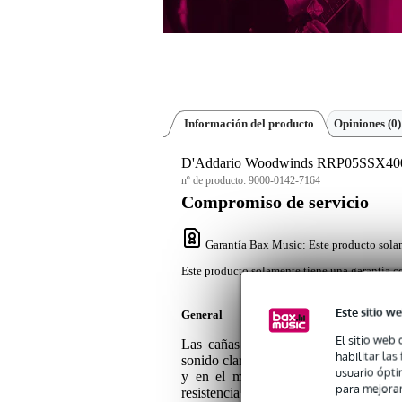
Información del producto
Opiniones
(0)
D'Addario Woodwinds RRP05SSX400 Pl
nº de producto:
9000-0142-7164
Compromiso de servicio
Garantía Bax Music
: Este producto sola
Este producto solamente tiene una garantía co
Este sitio we
General
El sitio web 
Las cañas Plasticover de D'Addario 
habilitar la
sonido claro y con proyección. Estas cañ
usuario ópti
y en el mundo del jazz. Su exclusi
para mejorar
resistencia a las condiciones meteoroló