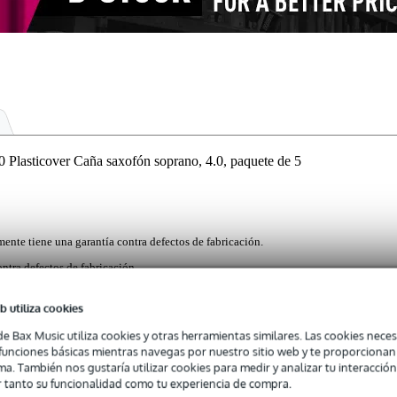
asticover Caña saxofón soprano, 4.0, paquete de 5
mente tiene una garantía contra defectos de fabricación.
ntra defectos de fabricación.
b utiliza cookies
de Bax Music utiliza cookies y otras herramientas similares. Las cookies neces
para saxofón soprano están especialmente diseñadas para obtener u
s funciones básicas mientras navegas por nuestro sitio web y te proporciona
as son las favoritas de los artistas de rock y pop, músicos de jazz latin
ma. También nos gustaría utilizar cookies para medir y analizar tu interacción
vo diseño revestido proporciona una mayor durabilidad y una mejo
 tanto su funcionalidad como tu experiencia de compra.
gicas. Son ideales para cambiar rápidamente de instrumento y utilizarla