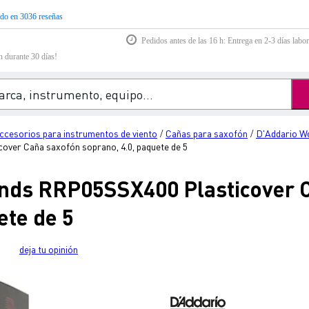
do en 3036 reseñas
Pedidos antes de las 16 h: Entrega en 2-3 días labor
n durante 30 días!
ccesorios para instrumentos de viento
Cañas para saxofón
D'Addario W
/
/
ver Caña saxofón soprano, 4.0, paquete de 5
nds RRP05SSX400 Plasticover 
ete de 5
deja tu opinión