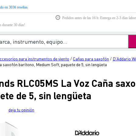
do en 3036 reseñas
Pedidos antes de las 16 h: Entrega en 2-3 días labor
n durante 30 días!
ccesorios para instrumentos de viento
Cañas para saxofón
D'Addario W
/
/
axofón barítono, Medium Soft, paquete de 5, sin lengüeta
nds RLC05MS La Voz Caña saxof
te de 5, sin lengüeta
deja tu opinión