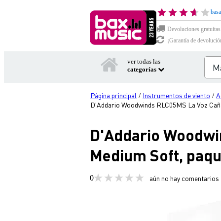
basa
Devoluciones gratuitas
¡Garantía de devolució
ver todas las
categorías
Página principal
Instrumentos de viento
A
/
/
D'Addario Woodwinds RLC05MS La Voz Caña s
D'Addario Woodwi
Medium Soft, paque
0
aún no hay comentarios