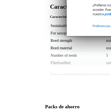
¿Prefieres n
Características
acceder. Pue
nuestra
polí
Características del producto
Sustainable product
not
Preferencias
For saxophone type
ba
Reed strength
not
Reed material
no
Number of reeds
5
Filed/unfiled
unf
Peso y las dimensiones incluyen el paquete
Peso
50 
(incluyendo el paquete)
Dimensiones
12,
(incluyendo el paquete)
Características del producto
Packs de ahorro
Número de piezas: 5