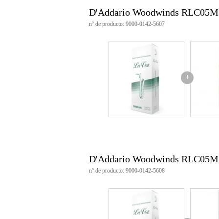
Resistencia: Medio blando
D'Addario Woodwinds RLC05M
Tipo: Sin archivar
Material: Mimbre natural
nº de producto: 9000-0142-5607
Fabricado en EE.UU.
Número de artículo: RLC05MS
Apto para saxofón barítono
Color: Natural (marrón)
+
D'Addario Woodwinds RLC05MS 
nº de producto: 9000-0142-5608