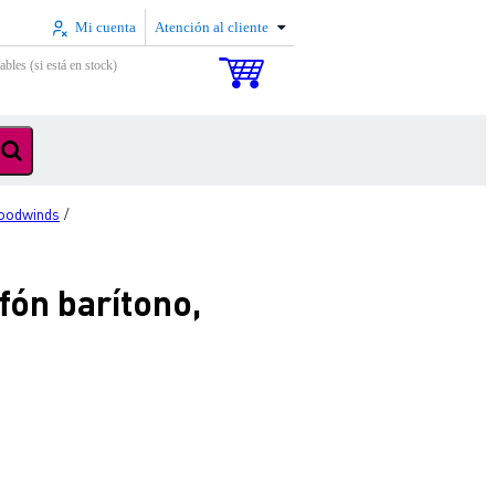
Mi cuenta
Atención al cliente
ables (si está en stock)
oodwinds
/
ón barítono,