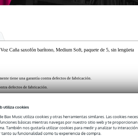
Caña saxofón barítono, Medium Soft, paquete de 5, sin lengüeta
mente tiene una garantía contra defectos de fabricación.
ntra defectos de fabricación.
b utiliza cookies
z de D'Addario ofrecen un tono potente y una excelente flexibilidad, l
de Bax Music utiliza cookies y otras herramientas similares. Las cookies neces
de jazz. Gracias a la innovadora tecnología de fabricación, cuentan co
s funciones básicas mientras navegas por nuestro sitio web y te proporciona
e posterior más fuerte para un tono más completo, independientemente d
ma. También nos gustaría utilizar cookies para medir y analizar tu interacción
s están hechas de cañas cultivadas de forma natural y fabricadas en lo
 tanto su funcionalidad como tu experiencia de compra.
dad.