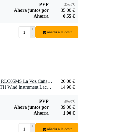
PVP
35,55 €
Ahora juntos por
35,00 €
Ahorra
0,55 €
+
añadir a la cesta
-
1 x D'Addario Woodwinds RLC05MS La Voz Caña saxofón barítono, Medium Soft, paquete de 5, sin lengüeta
26,00 €
1 x Yamaha BMMLCCLOTH Wind Instrument Lacquer Cloth
14,90 €
PVP
40,90 €
Ahora juntos por
39,00 €
Ahorra
1,90 €
+
añadir a la cesta
-