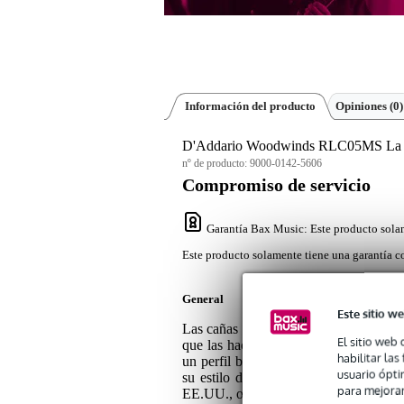
Información del producto
Opiniones
(0)
D'Addario Woodwinds RLC05MS La Voz 
nº de producto:
9000-0142-5606
Compromiso de servicio
Garantía Bax Music
: Este producto sola
Este producto solamente tiene una garantía co
General
Este sitio we
Las cañas para saxofón barítono La Vo
El sitio web 
que las hace ideales para los músicos 
habilitar la
un perfil bien equilibrado y una part
usuario ópti
su estilo de interpretación. Las caña
para mejorar
EE.UU., ofreciendo una excelente cali