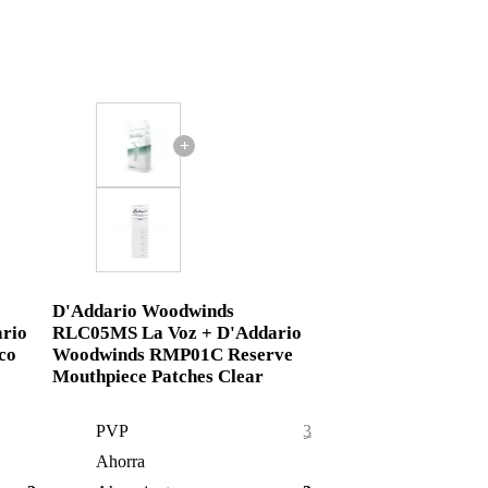
+
D'Addario Woodwinds
rio
RLC05MS La Voz + D'Addario
co
Woodwinds RMP01C Reserve
Mouthpiece Patches Clear
PVP
35,55 €
Ahorra
0,55 €