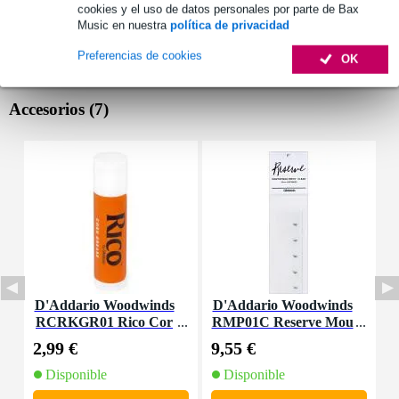
cookies y el uso de datos personales por parte de Bax
Music en nuestra
política de privacidad
Preferencias de cookies
OK
Accesorios (7)
D'Addario Woodwinds
D'Addario Woodwinds
D
RCRKGR01 Rico Cor
RMP01C Reserve Mou
R
k Grease
thpiece Patches Clear
l
2,99 €
9,55 €
3
(Pack of 5)
Disponible
Disponible