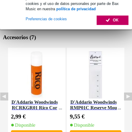
cookies y el uso de datos personales por parte de Bax
Music en nuestra
política de privacidad
Preferencias de cookies
OK
Accesorios (7)
D'Addario Woodwinds
D'Addario Woodwinds
D
RCRKGR01 Rico Cor
RMP01C Reserve Mou
R
k Grease
thpiece Patches Clear
l
2,99 €
9,55 €
3
(Pack of 5)
Disponible
Disponible