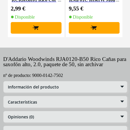
k Grease
thpiece Patches Clear
l
2,99 €
9,55 €
3
(Pack of 5)
Disponible
Disponible
+
+
D'Addario Woodwinds RJA0120-B50 Rico Cañas para
saxofón alto, 2.0, paquete de 50, sin archivar
nº de producto:
9000-0142-7502
Información del producto
Características
Opiniones (0)